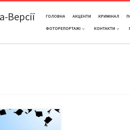
а-Версії
ГОЛОВНА
АКЦЕНТИ
КРИМІНАЛ
П
ФОТОРЕПОРТАЖІ
КОНТАКТИ
70 студентів-бакалаврів
ку, що здавали на комп’ютері
авну атестацію, 92 отримали