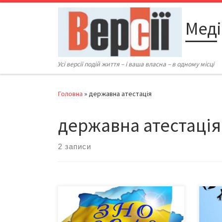
Перейти до вмісту
Меді
Усі версії подій життя – і ваша власна – в одному місці
Головна
»
державна атестація
державна атестація
2 записи
У 2019 році зовнішнє незалежне
Із 1
оцінювання (ЗНО) відбудеться з 20
юрфа
травня по 12 липня. Його учасники
держ