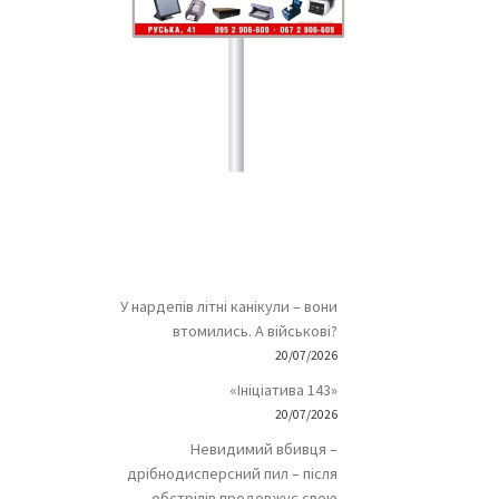
У нардепів літні канікули – вони
втомились. А військові?
20/07/2026
«Ініціатива 143»
20/07/2026
Невидимий вбивця –
дрібнодисперсний пил – після
обстрілів продовжує свою