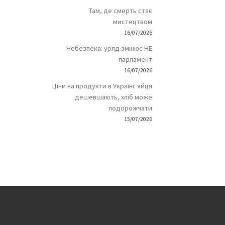
Там, де смерть стає
мистецтвом
16/07/2026
Небезпека: уряд змінює НЕ
парламент
16/07/2026
Ціни на продукти в Україні: яйця
дешевшають, хліб може
подорожчати
15/07/2026