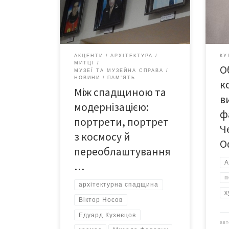
активістами, урбаністами й
тво
“фанами”, профанами й усіма, хто
підг
любить Чернівці — з їхнім минулим і
інфо
теперішнім. Ця серія портретів, яка
рез
сворена і народним художником
відо
АКЦЕНТИ
АРХІТЕКТУРА
КУ
України Іваном Холоменюком, є не
здо
МИТЦІ
О
лише елементом інтер’єру, а й
майж
МУЗЕЇ ТА МУЗЕЙНА СПРАВА
НОВИНИ
ПАМ’ЯТЬ
важливою візуальною історією […]
біль
к
Між спадщиною та
Офф
в
зага
модернізацією:
майс
ф
портрети, портрет
Ч
з космосу й
О
переоблаштування
А
…
п
архітектурна спадщина
х
Віктор Носов
Едуард Кузнєцов
ав