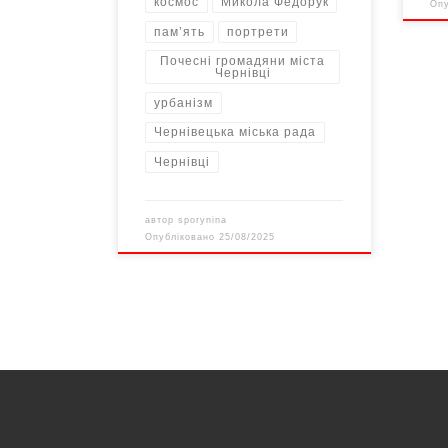
космос
Микола Федорук
Оп
пам’ять
портрети
Почесні громадяни міста
Чернівці
урбанізм
Чернівецька міська рада
Чернівці
автор
sporynina
Опубліковано
25/08/2025