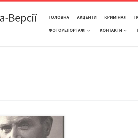
а-Версії
ГОЛОВНА
АКЦЕНТИ
КРИМІНАЛ
П
ФОТОРЕПОРТАЖІ
КОНТАКТИ
вілею митця в Чернівецькому
жньому музеї 19 вересня
риється виставка репродукцій