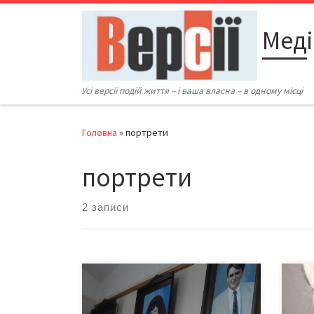
Перейти до вмісту
Меді
Усі версії подій життя – і ваша власна – в одному місці
Головна
»
портрети
портрети
2 записи
Вже декілька днів тема кабінету
До ю
105 ЧМР з її портретами
худо
обговорюється митцями й
відк