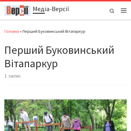
Медіа-Версії
Перейти до вмісту
Search
Ме
Головна
»
Перший Буковинський Вітапаркур
Перший Буковинський
Вітапаркур
1 запис
У чернівецькому парку «Жовтневий» 10 місяців тому урочисто
відкрили Перший Буковинський Вітапаркур, який відкрив для
чернівчан нові оздоровчі перспективи. Громадська