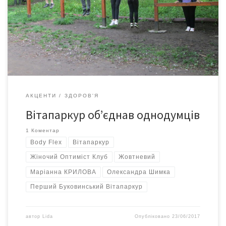
організація «Жіночий Оптиміст Клуб» об’єднала навколо
Вітапаркуру прихильників здорового способу життя.
Учасниками суботніх занять на Вітапаркурі стали люди різних
професій і різного віку, різної статі та різного ступеня
зайнятості. Сюди […]
АКЦЕНТИ
ЗДОРОВ'Я
Вітапаркур об’єднав однодумців
1 Коментар
Body Flex
Вітапаркур
Жіночий Оптиміст Клуб
Жовтневий
Маріанна КРИЛОВА
Олександра Шимка
Перший Буковинський Вітапаркур
автор
Lida
Опубліковано
23/06/2017