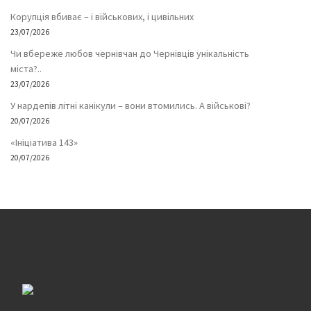
Корупція вбиває – і військових, і цивільних
23/07/2026
Чи вбереже любов чернівчан до Чернівців унікальність
міста?..
23/07/2026
У нардепів літні канікули – вони втомились. А військові?
20/07/2026
«Ініціатива 143»
20/07/2026