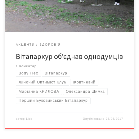
Учасниками суботніх занять на Вітапаркурі стали люди різних
професій і різного віку, різної статі та різного ступеня
зайнятості. Сюди […]
АКЦЕНТИ
ЗДОРОВ'Я
Вітапаркур об’єднав однодумців
1 Коментар
Body Flex
Вітапаркур
Жіночий Оптиміст Клуб
Жовтневий
Маріанна КРИЛОВА
Олександра Шимка
Перший Буковинський Вітапаркур
автор
Lida
Опубліковано
23/06/2017