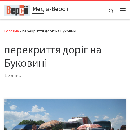
Медіа-Версії
Перейти до вмісту
Search
Ме
Головна
»
перекриття доріг на Буковині
перекриття доріг на
Буковині
1 запис
Солдатські матері й дружини під подвійним тиском: страху за
життя рідних вояків і знущаннями держави Зустрічатися з