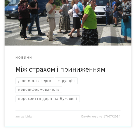
матерями й дружинами хлопців, які цілодобово перебувають
під кулями в зоні АТО, нелегко. Тим більше, коли вони
перекривають дороги, аби повернути додому своїх, а ти
переконаний, що це неправильно, не по-державницьки,
непатріотично і […]
НОВИНИ
Між страхом і приниженням
допомога людям
корупція
непоінформованість
перекриття доріг на Буковині
автор
Lida
Опубліковано
17/07/2014