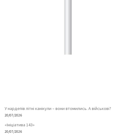
У нардепів літні канікули – вони втомились. А військові?
20/07/2026
«Ініціатива 143»
20/07/2026