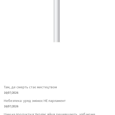
Там, де смерть стає мистецтвом
16/07/2026
Небезпека: уряд змінює НЕ парламент
16/07/2026
Ціни на продукти в Україні: яйця дешевшають, хліб може