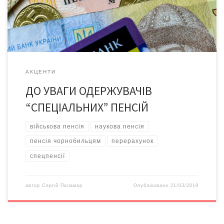
пенсій, призначених раніше за нормами Закону України «“Про
загальнообов’язкове державне пенсійне страхування»
шляхом збільшення показника середньої […]
АКЦЕНТИ
ДО УВАГИ ОДЕРЖУВАЧІВ
“СПЕЦІАЛЬНИХ” ПЕНСІЙ
військова пенсія
наукова пенсія
пенсія чорнобильцям
перерахунок
спецпенсії
автор
Сергій Паламар
Опубліковано
21/03/2019