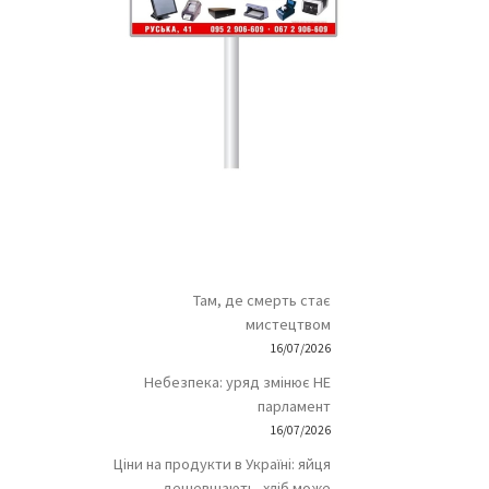
Там, де смерть стає
мистецтвом
16/07/2026
Небезпека: уряд змінює НЕ
парламент
16/07/2026
Ціни на продукти в Україні: яйця
дешевшають, хліб може