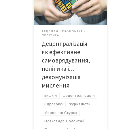
же час, єдиної моделі
децентралізації в Євросоюзі немає
– це не є спільною політикою для
ЄС. Є інше: розуміння, що без
ефективної децентралізації не
АКЦЕНТИ
ЕКОНОМІКА
буде ефективного
ПОЛІТИКА
самоврядування. Натомість в
Децентралізація –
Україні суть децентралізації мала
як ефективне
ще й політичний […]
самоврядування,
політика і…
декомунізація
мислення
вишкіл
децентралізація
Євросоюз
журналісти
Мирослав Скурка
Олександр Солонтай