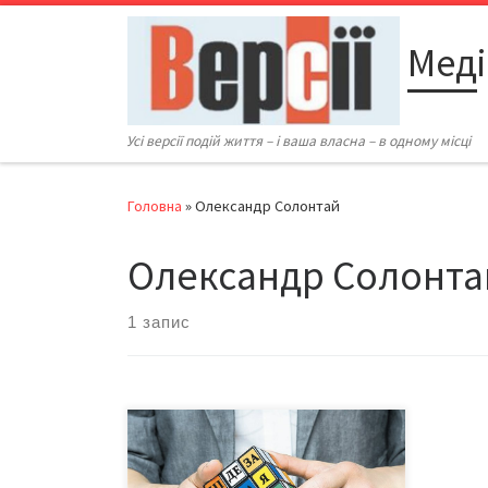
Перейти до вмісту
Меді
Усі версії подій життя – і ваша власна – в одному місці
Головна
»
Олександр Солонтай
Олександр Солонта
1 запис
У кожній європейській країні по мірі
розвитку суспільства ведуться
дискусії про децентралізацію. У той