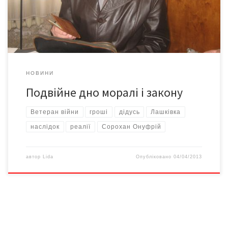
дев’ятому десятку – в рідному селі, за власні, вкрадені у нього,
кошти. Кінець Другої […]
НОВИНИ
Подвійне дно моралі і закону
Ветеран війни
гроші
дідусь
Лашківка
наслідок
реалії
Сорохан Онуфрій
автор
Lida
Опубліковано
04/04/2013