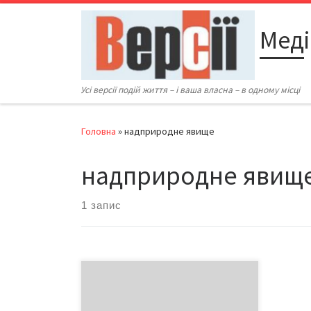
Перейти до вмісту
Меді
Усі версії подій життя – і ваша власна – в одному місці
Головна
»
надприродне явище
надприродне явищ
1 запис
Хто не працює, той не їсть. Крім
«мертвих» душ. А душі ці працюють,
чи то пак, не працюють, у