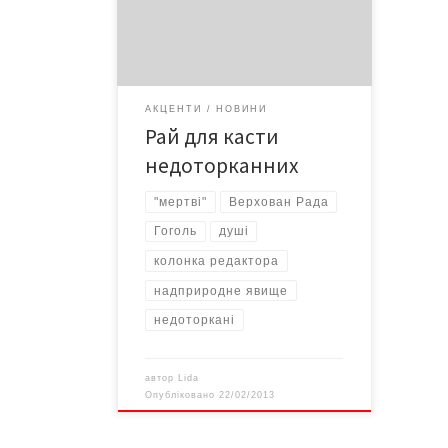
Верховній Раді. Але їм це не
шкодить. Навпаки, приносить
дивіденди, що певним чином є
надприродним явищем. Однак наша
ВРУ – загалом явище доволі
АКЦЕНТИ
НОВИНИ
фантастичне, навіть фантомне. .
Рай для касти
Бо уявіть собі на […]
недоторканних
"мертві"
Верхован Рада
Гоголь
душі
колонка редактора
надприродне явище
недоторкані
автор
Lida
Опубліковано
22/02/2013