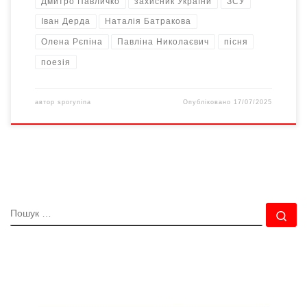
Дмитро Павличко
захисник України
ЗСУ
Іван Дерда
Наталія Батракова
Олена Рєпіна
Павліна Николаєвич
пісня
поезія
автор
sporynina
Опубліковано
17/07/2025
ПОШУК
По