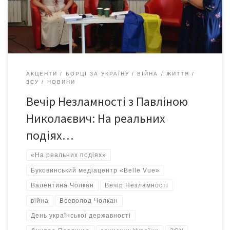
2022 році, коли вперше відзначали День української
державності, вона була нагороджена високою […]
АКЦЕНТИ
БОРЦІ ЗА УКРАЇНУ
ВІЙНА
ЖИТТЯ
ЗСУ
НОВИНИ
Вечір Незламності з Павліною
Николаєвич: На реальних
подіях…
«На реальних подіях»
Буковинський медіацентр «Belle Vue»
Валентина Чолкан
Вечір Незламності
війна
Всеволод Чолкан
День української державності