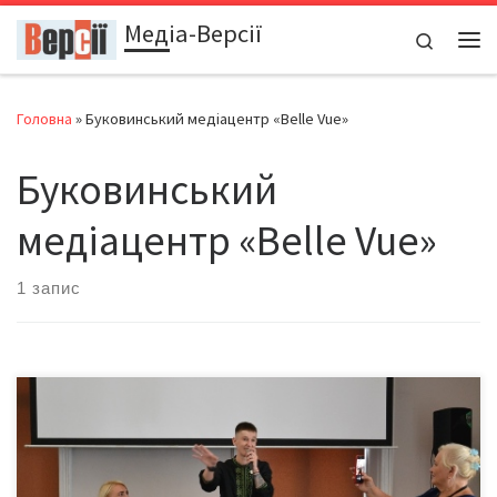
Медіа-Версії
Перейти до вмісту
Search
Ме
Головна
»
Буковинський медіацентр «Belle Vue»
Буковинський
медіацентр «Belle Vue»
1 запис
16 липня 2025 року в Буковинському медіацентрі «Belle Vue»
відбулася зустріч із військовою, захисницею України Павліною