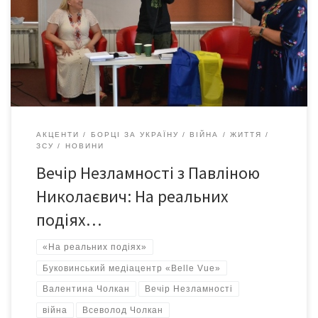
Николаєвич — подія, що поєднала особисту відвертість і
глибоке осмислення війни. Павліна Николаєвич — сержант
Збройних сил України, учасниця російсько-української війни. У
2022 році, коли вперше відзначали День української
державності, вона була нагороджена високою […]
АКЦЕНТИ
БОРЦІ ЗА УКРАЇНУ
ВІЙНА
ЖИТТЯ
ЗСУ
НОВИНИ
Вечір Незламності з Павліною
Николаєвич: На реальних
подіях…
«На реальних подіях»
Буковинський медіацентр «Belle Vue»
Валентина Чолкан
Вечір Незламності
війна
Всеволод Чолкан