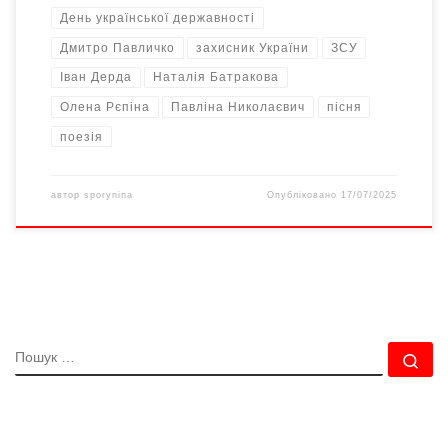
День української державності
Дмитро Павличко
захисник України
ЗСУ
Іван Дерда
Наталія Батракова
Олена Рєпіна
Павліна Николаєвич
пісня
поезія
автор
sporynina
Опубліковано
17/07/2025
ПОШУК
По