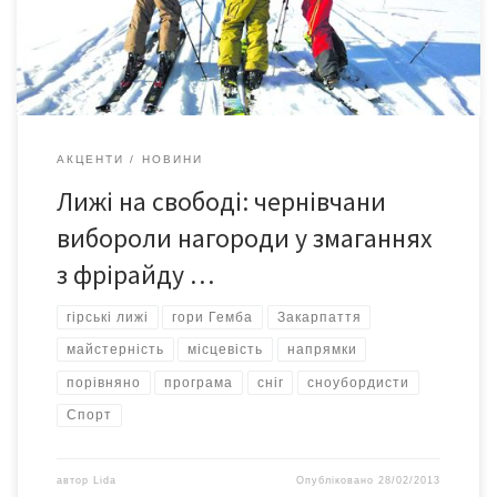
тут майстерність катання саме на непристосованій місцевості
та на […]
АКЦЕНТИ
НОВИНИ
Лижі на свободі: чернівчани
вибороли нагороди у змаганнях
з фрірайду …
гірські лижі
гори Гемба
Закарпаття
майстерність
місцевість
напрямки
порівняно
програма
сніг
сноубордисти
Спорт
автор
Lida
Опубліковано
28/02/2013