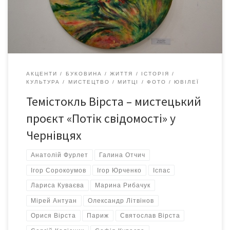
архітектури, видатний особистий внесок у справу
популяризації кращих взірців національної культури в Європі
[…]
АКЦЕНТИ
БУКОВИНА
ЖИТТЯ
ІСТОРІЯ
КУЛЬТУРА
МИСТЕЦТВО
МИТЦІ
ФОТО
ЮВІЛЕЇ
Темістокль Вірста – мистецький
проєкт «Потік свідомості» у
Чернівцях
Анатолій Фурлет
Галина Отчич
Ігор Сорокоумов
Ігор Юрченко
Іспас
Лариса Куваєва
Марина Рибачук
Мірей Антуан
Олександр Літвінов
Орися Вірста
Париж
Святослав Вірста