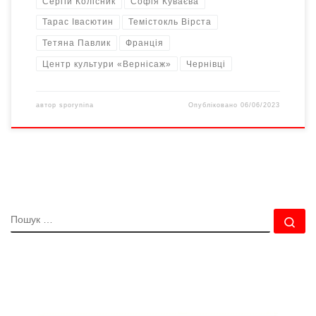
Сергій Колісник
Софія Куваєва
Тарас Івасютин
Темістокль Вірста
Тетяна Павлик
Франція
Центр культури «Вернісаж»
Чернівці
автор
sporynina
Опубліковано
06/06/2023
ПОШУК
По