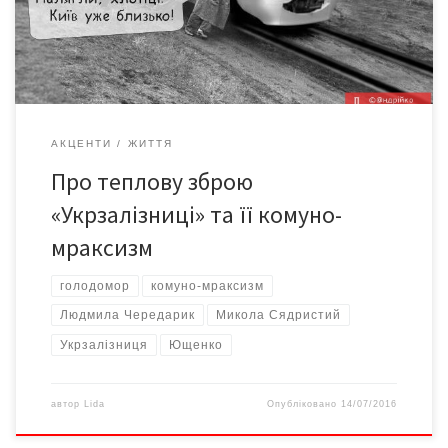
запізнився. Причому вікна вагона були наглухо закриті, тож
провітрити […]
АКЦЕНТИ
ЖИТТЯ
Про теплову зброю
«Укрзалізниці» та її комуно-
мраксизм
голодомор
комуно-мраксизм
Людмила Чередарик
Микола Сядристий
Укрзалізниця
Ющенко
автор
Lida
Опубліковано
14/07/2016