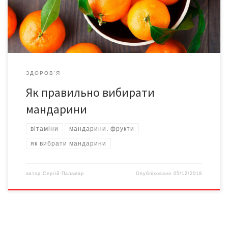
До таких маніпуляцій перевізники вдаються, щоб якомога
менше втратити на транспортуванні. Якщо […]
ЗДОРОВ'Я
Як правильно вибирати
мандарини
вітаміни
мандарини. фрукти
як вибрати мандарини
автор
Сергій Паламар
Опубліковано
05/12/2018