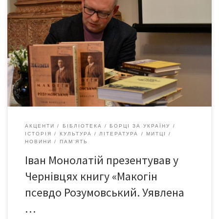
7 березня 2024-го у КБУ «Муніципальна бібліотека імені
Анатолія Добрянського» (неофіційно – Добра бібліотека)
відбулася презентація книжки Івана Монолатія «Макогін
псевдо Розумовський. Уявлена українська людина».
Видавництво: Лілея-НВ, Івано-Франківськ, 2023. Іван Монолатій
– український історик, політолог, публіцист і журналіст, член
Національної спілки письменників України, доктор політичних
наук. Він є професором Прикарпатського […]
АКЦЕНТИ
БІБЛІОТЕКА
БОРЦІ ЗА УКРАЇНУ
ІСТОРІЯ
КУЛЬТУРА
ЛІТЕРАТУРА
МИТЦІ
НОВИНИ
ПАМ’ЯТЬ
Іван Монолатій презентував у
Чернівцях книгу «Макогін
псевдо Розумовський. Уявлена
…