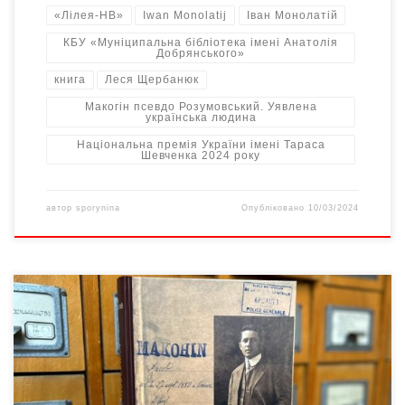
«Лілея-НВ»
Iwan Monolatij
Іван Монолатій
КБУ «Муніципальна бібліотека імені Анатолія
Добрянського»
книга
Леся Щербанюк
Макогін псевдо Розумовський. Уявлена
українська людина
Національна премія України імені Тараса
Шевченка 2024 року
автор
sporynina
Опубліковано
10/03/2024
7 березня 2024 року о 15:00 у КБУ «Муніципальна бібліотека
імені Анатолія Добрянського» у Чернівцях відбудеться
презентація книжки Івана Монолатія «Макогін псевдо
Розумовський. Уявлена українська людина». (Івано-Франківськ:
Лілея-НВ, 2023). Іван Монолатій — український історик,