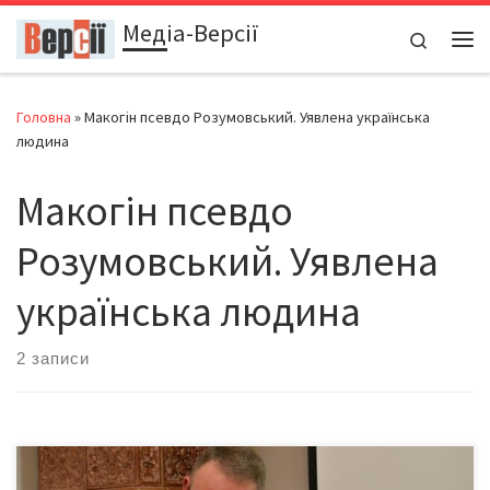
Медіа-Версії
Перейти до вмісту
Search
Ме
Головна
»
Макогін псевдо Розумовський. Уявлена українська
людина
Макогін псевдо
Розумовський. Уявлена
українська людина
2 записи