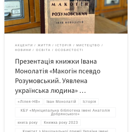
етнополітолог, пластун, письменник. Кандидат історичних
наук, доктор політичних наук, професор, почесний
краєзнавець України, почесний громадянин міста […]
АКЦЕНТИ
ЖИТТЯ
ІСТОРІЯ
МИСТЕЦТВО
НОВИНИ
ОСВІТА
ОСОБИСТОСТІ
Презентація книжки Івана
Монолатія «Макогін псевдо
Розумовський. Уявлена
українська людина» …
«Лілея-НВ»
Іван Монолатій
Історія
КБУ «Муніципальна бібліотека імені Анатолія
Добрянського»
книга року
Книжка року 2023
Комітет з Національної премії України імені