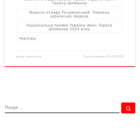
Тараса Шевченка
Макогін псевдо Розумовський. Уявлена
українська людина
Національна премія України імені Тараса
Шевченка 2024 року
Чернівці
автор
sporynina
Опубліковано
05/03/2024
ПОШУК
По