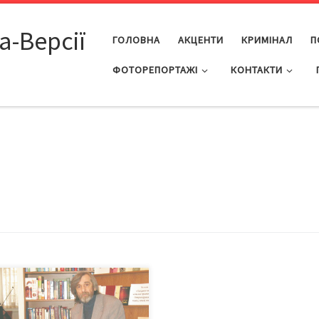
а-Версії
ГОЛОВНА
АКЦЕНТИ
КРИМІНАЛ
П
ФОТОРЕПОРТАЖІ
КОНТАКТИ
ратурну премію Пауля Целана
014 рік отримав Микола БУЧКО
винський поет Микола Бучко