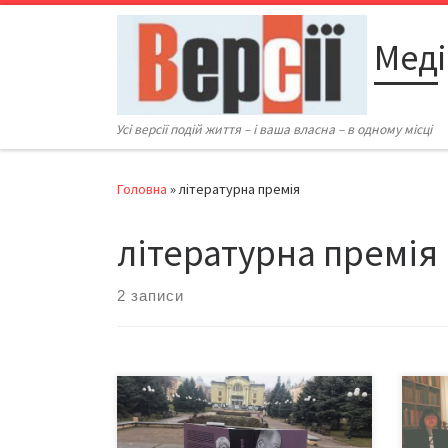
Перейти до вмісту
Меді
Усі версії подій життя – і ваша власна – в одному місці
Головна
»
літературна премія
літературна премія
2 записи
Чернівецького журналіста,
Літе
історика та письменника Юрія
за 2
Чорнея номінували на здобуття
Буко