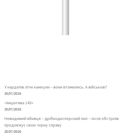
У нардепів літні канікули – вони втомились. А військові?
20/07/2026
«Ініціатива 143»
20/07/2026
Невидимий вбивця – дрібнодисперсний пил – після обстрілів
продовжує свою чорну справу
20/07/2026