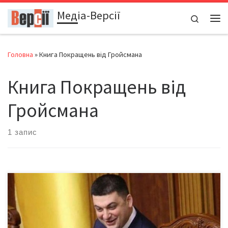
Медіа-Версії
Перейти до вмісту
Search
Ме
Головна
»
Книга Покращень від Гройсмана
Книга Покращень від
Гройсмана
1 запис
У Кабміні розповіли, що робитимуть у найближчі чотири роки
Коли наприкінці 2016-го Прем’єр-міністр презентував проект