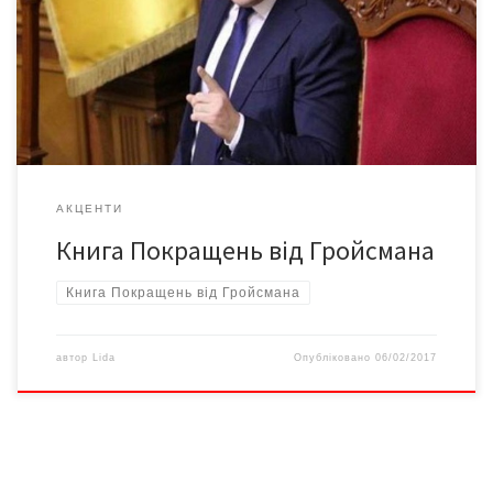
Середньострокового плану пріоритетних дій Уряду на період
до 2020 року, зізнаємося, поставилися до цього як до
звичайного чергового офіціозу, чогось на кшталт п’ятирічних
планів, розтиражованих у всіх наявних ЗМІ й детально
пояснюваних діаграмами на стендах […]
АКЦЕНТИ
Книга Покращень від Гройсмана
Книга Покращень від Гройсмана
автор
Lida
Опубліковано
06/02/2017