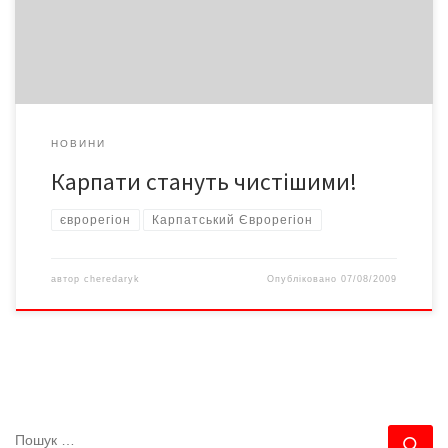
Закарпатська області України
НОВИНИ
Карпати стануть чистішими!
єврорегіон
Карпатський Єврорегіон
автор
cheredaryk
Опубліковано
07/08/2009
ПОШУК
По