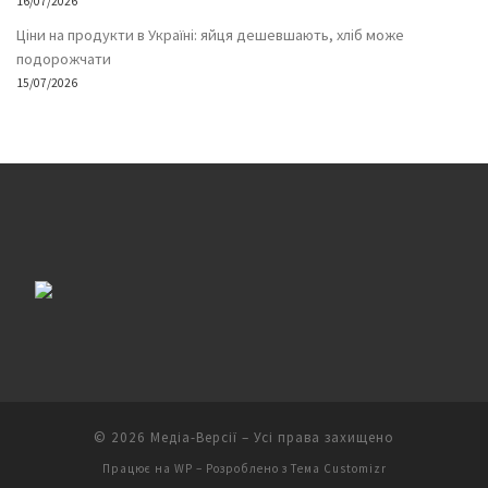
16/07/2026
Ціни на продукти в Україні: яйця дешевшають, хліб може
подорожчати
15/07/2026
© 2026
Медіа-Версії
– Усі права захищено
Працює на
WP
– Розроблено з
Тема Customizr