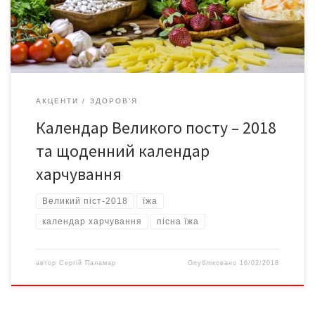
нашому матеріалі. Якщо ви вирішили поститися […]
АКЦЕНТИ
ЗДОРОВ'Я
Календар Великого посту – 2018
та щоденний календар
харчування
Великий піст-2018
їжа
календар харчування
пісна їжа
автор
Сергій Паламар
Опубліковано
16/02/2018