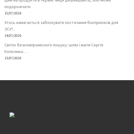
Ціни на продукти в Україні: яйця дешевшають, хліб може
подорожчати
15/07/2026
Хтось намагається заблокувати постачання боєприпасів для
ЗСУ?..
14/07/2026
Світло безкомпромісного пошуку: шлях і магія Сергія
Колісника…
13/07/2026