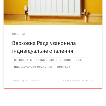
Умовою для дозволу на від’єднання від центрального
опалення та постачання гарячої води є […]
НОВИНИ
Верховна Рада узаконила
індивідуальне опалення
встановити індивідуальне опалення
закон
індивідуальне опалення
порядок
автор
Сергій Паламар
Опубліковано
09/11/2017