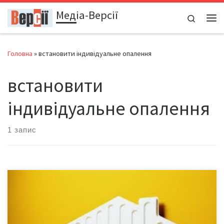
Медіа-Версії
Перейти до вмісту
Search
Ме
Головна
»
встановити індивідуальне опалення
встановити
індивідуальне опалення
1 запис
Новий закон «Про житлово-комунальні послуги» дозволить
власникам квартир у багатоквартирних будинках за певних