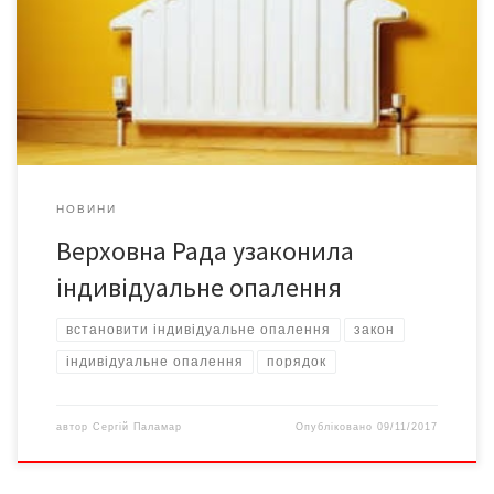
умов від’єднатись від мереж централізованого опалення та
постачання гарячої води. Закон було ухвалено у парламенті 9
листопада. Тексті закону розміщений на сайті Верховної Ради.
Умовою для дозволу на від’єднання від центрального
опалення та постачання гарячої води є […]
НОВИНИ
Верховна Рада узаконила
індивідуальне опалення
встановити індивідуальне опалення
закон
індивідуальне опалення
порядок
автор
Сергій Паламар
Опубліковано
09/11/2017