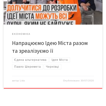
зашмарканий райцентр, – розпочала минулого четверга
напрацювання Ідеї Міста. Та найперше нагадаємо, що це за
[…]
ЕКОНОМІКА
Напрацюємо Ідею Міста разом
та зреалізуємо її
Єдина альтернатива
Ідея Міста
Павло Шеремета
Чернівці
автор
Lida
Опубліковано
30/07/2020