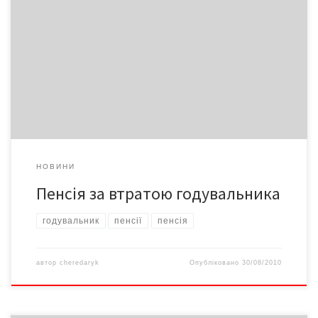
Я вдова померлого військово-службовця. Чоловік помер від
захворювання, одержаного при виконанні службових
обов’язків. У якому розмірі мені буде обчислюватися пенсія за
втратою годувальника?
НОВИНИ
Пенсія за втратою годувальника
годувальник
пенсії
пенсія
автор
cheredaryk
Опубліковано
30/08/2010