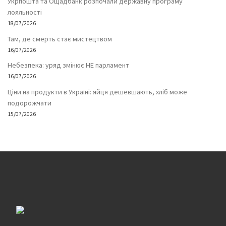
Укрпошта та Ощадбанк розпочали державну програму
лояльності
18/07/2026
Там, де смерть стає мистецтвом
16/07/2026
Небезпека: уряд змінює НЕ парламент
16/07/2026
Ціни на продукти в Україні: яйця дешевшають, хліб може
подорожчати
15/07/2026