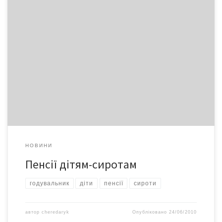
Право дітей-сиріт на призначення пенсії у зв’язку з втратою
годувальника визначено ст. 36 Закону України «Про
загальнообов’язкове державне пенсійне страхування». Такий
вид пенсії призначається дітям померлого годувальника
(незалежно від того, чи були вони на утриманні годувальника),
зокрема: * дітям, які не досягли 18 років або старше цього віку,
якщо вони […]
НОВИНИ
Пенсії дітям-сиротам
годувальник
діти
пенсії
сироти
автор
cheredaryk
Опубліковано
24/06/2010