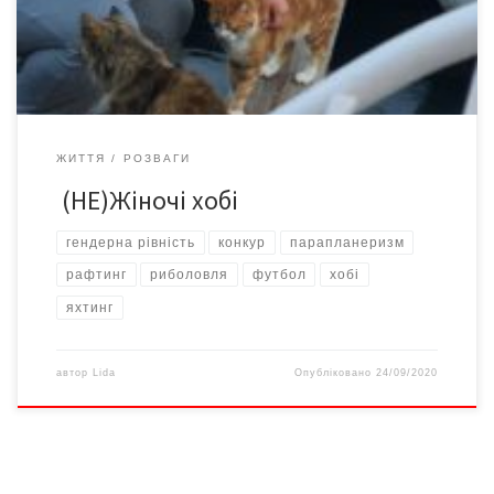
читайте далі. Лілія Шутяк. Риболовля – можливість помовчати
Прессекретарка Міжнародної літературної корпорації […]
ЖИТТЯ
РОЗВАГИ
(НЕ)Жіночі хобі
гендерна рівність
конкур
парапланеризм
рафтинг
риболовля
футбол
хобі
яхтинг
автор
Lida
Опубліковано
24/09/2020