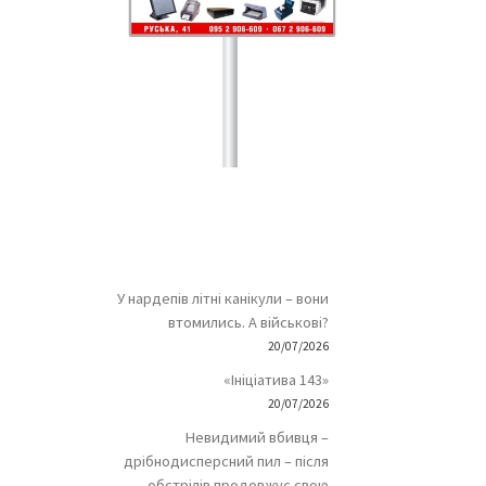
У нардепів літні канікули – вони
втомились. А військові?
20/07/2026
«Ініціатива 143»
20/07/2026
Невидимий вбивця –
дрібнодисперсний пил – після
обстрілів продовжує свою