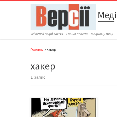
Перейти до вмісту
Меді
Усі версії подій життя – і ваша власна – в одному місці
Головна
»
хакер
хакер
1 запис
На знак протесту проти SOPA та
Уолл-стріт хакерське угруповання
Anonymous погрожує на один день