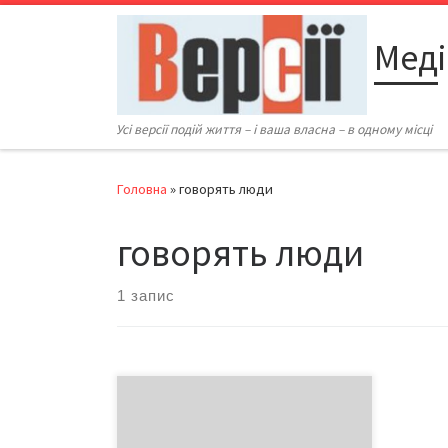
Перейти до вмісту
Меді
Усі версії подій життя – і ваша власна – в одному місці
Головна
»
говорять люди
говорять люди
1 запис
Павло Аурелович Дубінський, с.
Коровія Глибоцького району: «Я
інженер-будівельник за освітою,