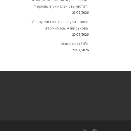
Чернівців унікальність міста?..
23/07/2026
У нардепів літні канікули – вони
втомились. А військові?
20/07/2026
«Ініціатива 143»
20/07/2026