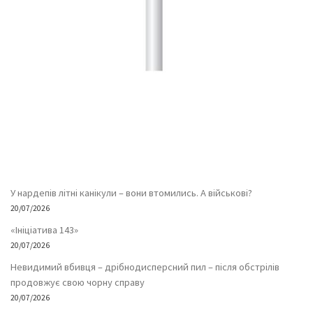
У нардепів літні канікули – вони втомились. А військові?
20/07/2026
«Ініціатива 143»
20/07/2026
Невидимий вбивця – дрібнодисперсний пил – після обстрілів
продовжує свою чорну справу
20/07/2026