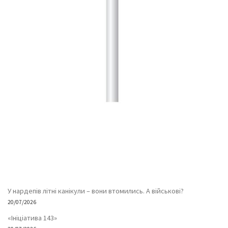
У нардепів літні канікули – вони втомились. А військові?
20/07/2026
«Ініціатива 143»