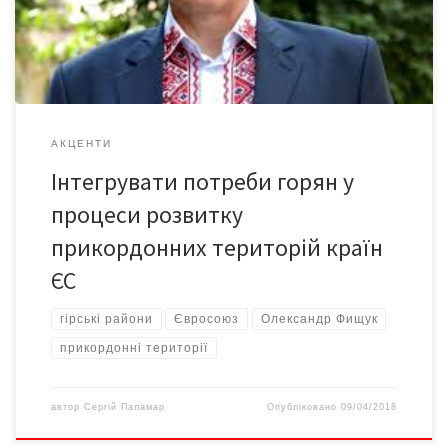
Бургенландом, а також з Баварією та іншими партнерами в ЄС
у єврорегіонах […]
АКЦЕНТИ
Інтегрувати потреби горян у
процеси розвитку
прикордонних територій країн
ЄС
гірські райони
Євросоюз
Олександр Фищук
прикордонні території
автор
Сергій Паламар
Опубліковано
09/04/2018