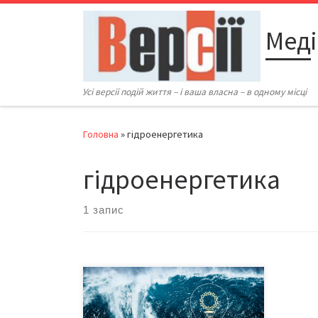
Перейти до вмісту
Меді
Усі версії подій життя – і ваша власна – в одному місці
Головна
»
гідроенергетика
гідроенергетика
1 запис
Новоприйнята урядова Програма
розвитку гідроенергетики – ще
один убивчий чинник для України