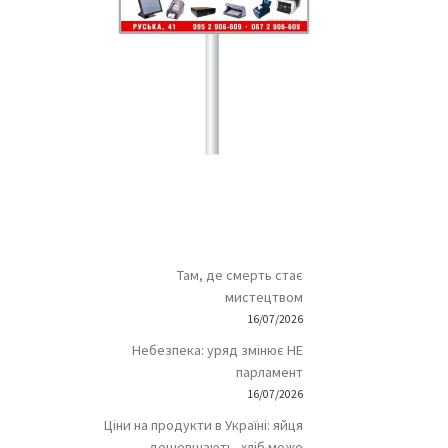
Там, де смерть стає
мистецтвом
16/07/2026
Небезпека: уряд змінює НЕ
парламент
16/07/2026
Ціни на продукти в Україні: яйця
дешевшають, хліб може