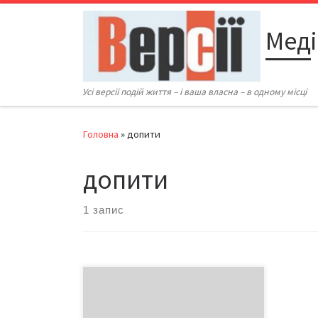
Перейти до вмісту
Меді
Усі версії подій життя – і ваша власна – в одному місці
Головна
»
допити
допити
1 запис
Весь склад вченої ради Інституту
соціології викликали на допит до
Служби безпеки України. Про це