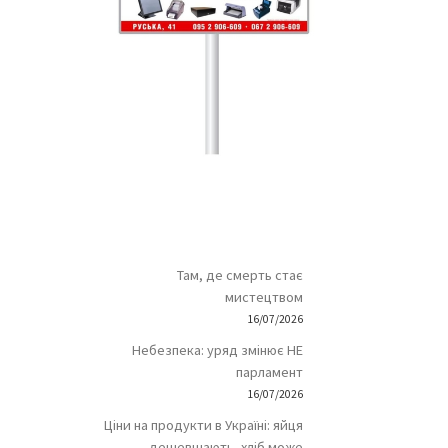
Там, де смерть стає
мистецтвом
16/07/2026
Небезпека: уряд змінює НЕ
парламент
16/07/2026
Ціни на продукти в Україні: яйця
дешевшають, хліб може