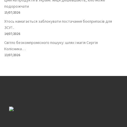
Ціни на продукти в Україні: яйця дешевшають, хліб може
подорожчати
15/07/2026
Хтось намагається заблокувати постачання боєприпасів для
ЗСУ?..
14/07/2026
Світло безкомпромісного пошуку: шлях і магія Сергія
Колісника…
13/07/2026