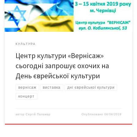
графіку, акварель, авторські ляльки митців з різних міст нашої
країни та […]
КУЛЬТУРА
Центр культури «Вернісаж»
сьогодні запрошує охочих на
День єврейської культури
вернісаж
виставка
дні єврейської культури
концерт
автор
Сергій Паламар
Опубліковано
04/04/2019