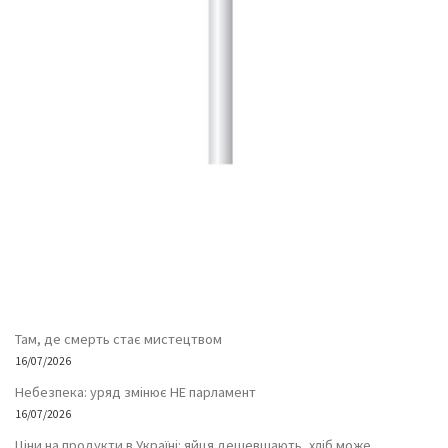
Там, де смерть стає мистецтвом
16/07/2026
Небезпека: уряд змінює НЕ парламент
16/07/2026
Ціни на продукти в Україні: яйця дешевшають, хліб може