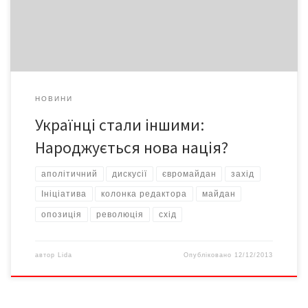
побиття людей у Києві в ніч на 30 листопада. Саме це привело
[…]
НОВИНИ
Українці стали іншими:
Народжується нова нація?
аполітичний
дискусії
євромайдан
захід
Ініціатива
колонка редактора
майдан
опозиція
революція
схід
автор
Lida
Опубліковано
12/12/2013