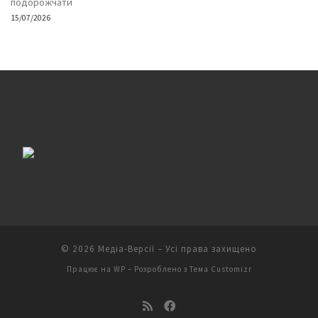
подорожчати
15/07/2026
© 2026
Медіа-Версії
– Усі права захищено
Працює на
WP
– Розроблено з
Тема Customizr