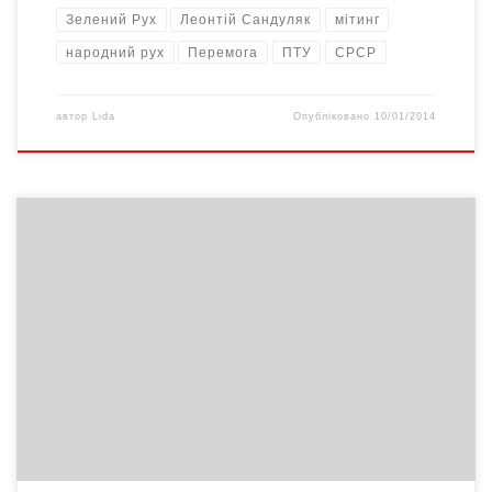
Зелений Рух
Леонтій Сандуляк
мітинг
народний рух
Перемога
ПТУ
СРСР
автор
Lida
Опубліковано
10/01/2014
Президент політичної групи «Альянс лібералів і демократів в
Європейському парламенті» Гі Верхофстадт заявляє, що
члени його політичної сили мають намір постійно перебувати
на Майдані Незалежності в українській столиці для підтримки
мирної проєвропейської демонстрації. Про такий намір
європейський політик заявив у вівторок під час прес-
конференції у Страсбурзі, передає «Інтерфакс-Україна». «Ми
повинні гарантувати […]