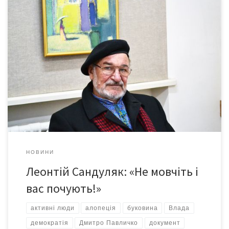
Так називається одна із книг відомого громадсько-політичного
діяча, професора Леонтія Сандуляка. Ця публікація по суті є
літописом незалежної України, адже створена безпосереднім
учасником тих подій. Леонтій Сандуляк був одним із
засновників Народного Руху України, першим головою
Зеленого Руху Буковини, першим демократично обраним
народним депутатом СРСР від Чернівців, а також одним […]
НОВИНИ
Леонтій Сандуляк: «Не мовчіть і
вас почують!»
активні люди
алопеція
буковина
Влада
демократія
Дмитро Павличко
документ