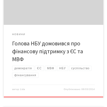
Представники ЄС висловили готовність «на місці вивчити
економічну і фінансову ситуацію» та разом із українською
стороною […]
НОВИНИ
Голова НБУ домовився про
фінансову підтримку з ЄС та
МВФ
демократія
ЄС
МВФ
НБУ
суспільство
фінансування
автор
Lida
Опубліковано
06/03/2014