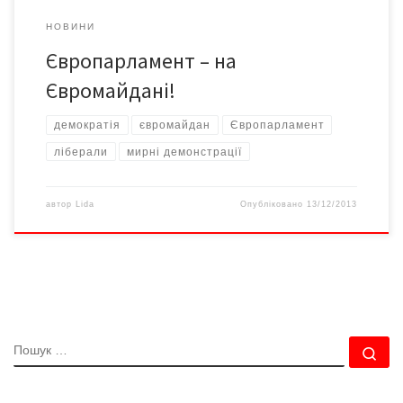
НОВИНИ
Європарламент – на
Євромайдані!
демократія
євромайдан
Європарламент
ліберали
мирні демонстрації
автор
Lida
Опубліковано
13/12/2013
ПОШУК
По