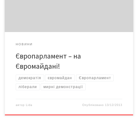
європейський політик заявив у вівторок під час прес-
конференції у Страсбурзі, передає «Інтерфакс-Україна». «Ми
повинні гарантувати […]
НОВИНИ
Європарламент – на
Євромайдані!
демократія
євромайдан
Європарламент
ліберали
мирні демонстрації
автор
Lida
Опубліковано
13/12/2013