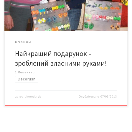
майстер-класи. Напевно, багато хто подумає, що такий
фестиваль не може зацікавити чоловіка. […]
НОВИНИ
Найкращий подарунок –
зроблений власними руками!
1 Коментар
Decorush
автор
cheredaryk
Опубліковано
07/03/2013