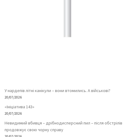
У нардепів літні канікули – вони втомились. А військові?
20/07/2026
«Ініціатива 143»
20/07/2026
Невидимий вбивця – дрібнодисперсний пил – після обстрілів
продовжує свою чорну справу
20/07/2026