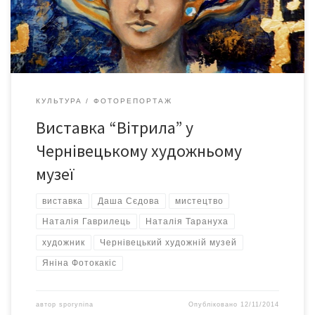
Фотокакіс представили понаж 80 своїх робіт.
КУЛЬТУРА
ФОТОРЕПОРТАЖ
Виставка “Вітрила” у
Чернівецькому художньому
музеї
виставка
Даша Сєдова
мистецтво
Наталія Гаврилець
Наталія Тарануха
художник
Чернівецький художній музей
Яніна Фотокакіс
автор
sporynina
Опубліковано
12/11/2014