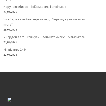
Корупція вбиває – і військових, і цивільних
23/07/2026
Чи вбереже любов чернівчан до Чернівців унікальність
міста?..
23/07/2026
У нардепів літні канікули – вони втомились. А військові?
20/07/2026
«Ініціатива 143»
20/07/2026