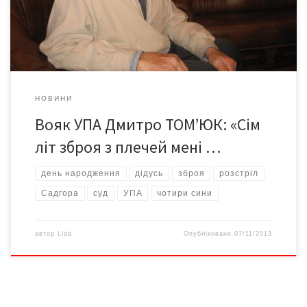
війни. А колись його дід у передгірських Мариничах неподалік
Путили тримав 10 корів, тато – 5 корів. Землі в […]
НОВИНИ
Вояк УПА Дмитро ТОМ’ЮК: «Сім
літ зброя з плечей мені …
день народження
дідусь
зброя
розстріл
Садгора
суд
УПА
чотири сини
автор
Lida
Опубліковано
07/11/2013