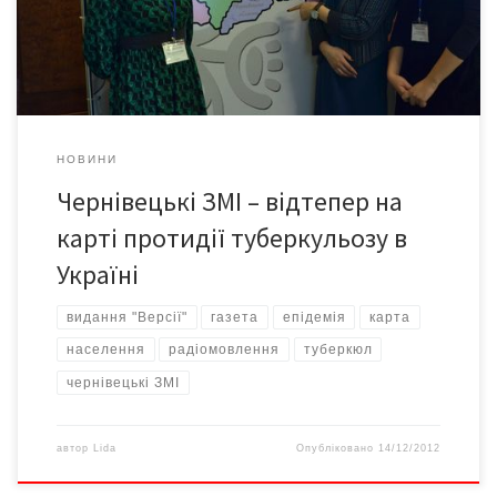
здоров’я» та Благодійним Фондом «Розвиток України» – були
відзначені і матеріали буковинських журналістів. […]
НОВИНИ
Чернівецькі ЗМІ – відтепер на
карті протидії туберкульозу в
Україні
видання "Версії"
газета
епідемія
карта
населення
радіомовлення
туберкюл
чернівецькі ЗМІ
автор
Lida
Опубліковано
14/12/2012