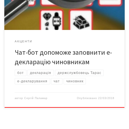
Аналітики припускають, що помилки ці не завжди зумисні, адже
декларантам могло бракувати як вичерпних роз’яснень з […]
АКЦЕНТИ
Чат-бот допоможе заповнити е-
декларацію чиновникам
бот
декларація
держслужбовець Тарас
е-декларування
чат
чиновник
автор
Сергій Паламар
Опубліковано
22/03/2018