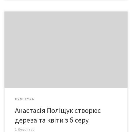
Студентка Чернівецького національного університету
Анастасія Поліщук окрім того, що вивчає журналістику,
всерйоз захоплюється бісероплетінням. Дерева, квіти,
іграшки у її виконанні мають у домашній колекції всі друзі та
близькі. На створення одного – навіть невеличкого бісерного
деревця Настя витрачає… 100-200 гривень.
КУЛЬТУРА
Анастасія Поліщук створює
дерева та квіти з бісеру
1 Коментар