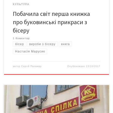
КУЛЬТУРА
Побачила світ перша книжка
про буковинські прикраси з
бісеру
1 Коментар
бісер
вироби з бісеру
книга
Настасія Марусик
автор
Сергій Паламар
Опубліковано
13/10/2017
П’ятий рік вкладники кредитної спілки «Бісер» намагаються
отримати свої кошти, вкладені у спілку. Попри засудження
голови КС «Бісер» пана Авербуха до 3,5 років позбавлення