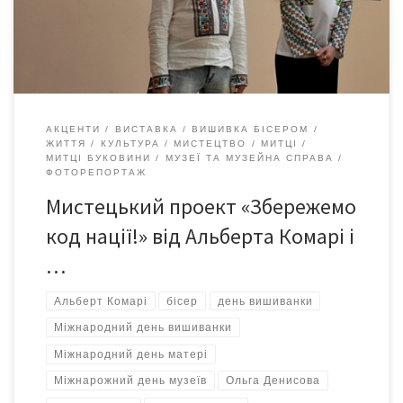
наукового сектору декоративно-прикладного мистецтва, та
фотопортрети у вишиванках, створені Альбертом Комарі,
старшим науковим співробітником наукового сектору […]
АКЦЕНТИ
ВИСТАВКА
ВИШИВКА БІСЕРОМ
ЖИТТЯ
КУЛЬТУРА
МИСТЕЦТВО
МИТЦІ
МИТЦІ БУКОВИНИ
МУЗЕЇ ТА МУЗЕЙНА СПРАВА
ФОТОРЕПОРТАЖ
Мистецький проект «Збережемо
код нації!» від Альберта Комарі і
…
Альберт Комарі
бісер
день вишиванки
Міжнародний день вишиванки
Міжнародний день матері
Міжнарожний день музеїв
Ольга Денисова