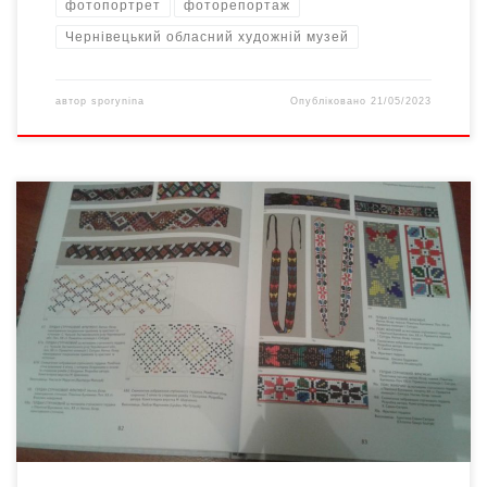
фотопортрет
фоторепортаж
Чернівецький обласний художній музей
автор
sporynina
Опубліковано
21/05/2023
Учора, 11 жовтня, в Учбово-методичному центрі культури
Буковини презентоване видання «Стародавні буковинські
вироби з бісеру». Авторка книги – мисткиня з Чикаго вивчала
бісерні вироби з колекцій Івана Снігура, Миколи Шкрібляка та
трьох чернівецьких музеїв. Традиція використання бісеру як
художнього матеріалу в декоруванні народного вбрання
Північної Буковини не має аналогів у […]