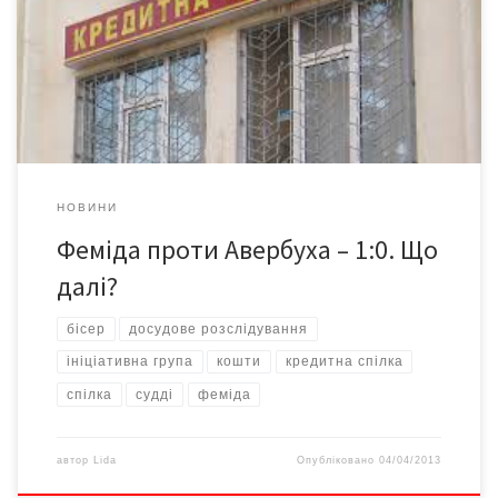
волі, потерпілим від цього не легше. Як повідомляє голова
ініціативної групи потерпілих вкладників КС «Бісер» Василь
Фуга, завершилося досудове розслідування другої
кримінальної справи стосовно розкрадання коштів […]
НОВИНИ
Феміда проти Авербуха – 1:0. Що
далі?
бісер
досудове розслідування
ініціативна група
кошти
кредитна спілка
спілка
судді
феміда
автор
Lida
Опубліковано
04/04/2013