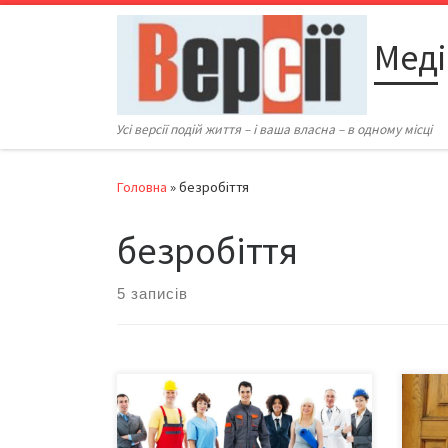
Перейти до вмісту
Меді
Усі версії подій життя – і ваша власна – в одному місці
Головна
»
безробіття
безробіття
5 записів
За січень-
За д
травень 2019 року 4735 буковинців
на к
отримали роботу за сприяння
заре