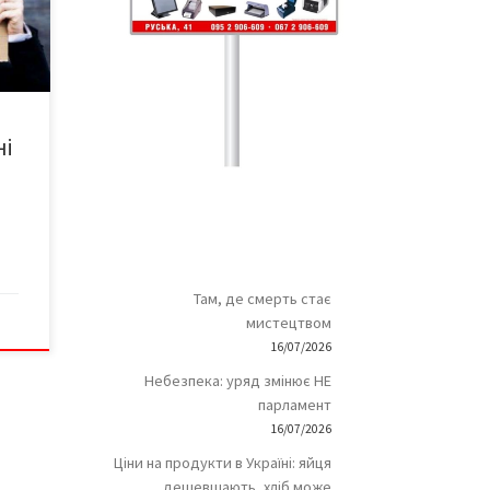
3
их
ть
ні
Там, де смерть стає
мистецтвом
16/07/2026
Небезпека: уряд змінює НЕ
парламент
16/07/2026
Ціни на продукти в Україні: яйця
дешевшають, хліб може