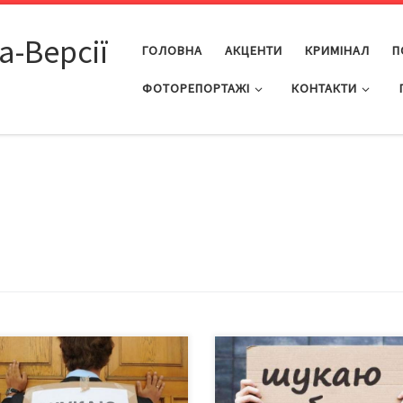
а-Версії
ГОЛОВНА
АКЦЕНТИ
КРИМІНАЛ
П
ФОТОРЕПОРТАЖІ
КОНТАКТИ
аними Держслужби зайнятості,
В Україні на одну вакансію
інець лютого кількість
претендують 5 безробітних. На
єстрованих безробітних у
лютого у Державній службі