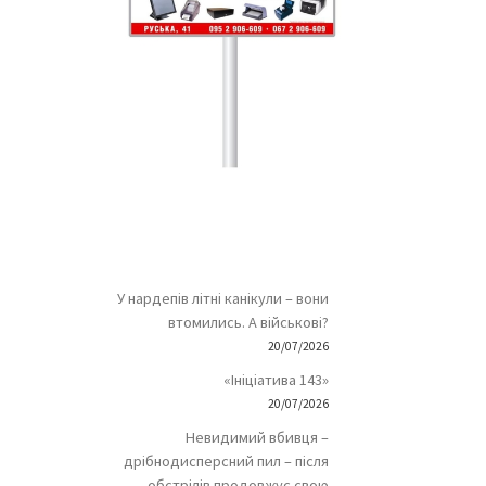
У нардепів літні канікули – вони
втомились. А військові?
20/07/2026
«Ініціатива 143»
20/07/2026
Невидимий вбивця –
дрібнодисперсний пил – після
обстрілів продовжує свою