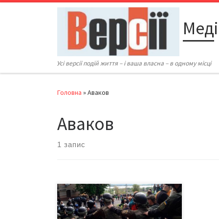
Перейти до вмісту
Меді
Усі версії подій життя – і ваша власна – в одному місці
Головна
»
Аваков
Аваков
1 запис
Хто каже правду – генпрокурор чи
мер Дніпра? За словами Луценка,
«тітушок», які напали на учасників