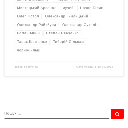
Мистецький Арсенал
музей
Назар Білик
Олег Тістол
Олександр Гнилицький
Олександр Ройтбурд
Олександр Сухоліт
Роман Мінін
Степан Рябченко
Тарас Шевченко
Тиберій Сільваші
чорнобильці
автор
sporynina
Опубліковано
30/07/2013
ПОШУК
По