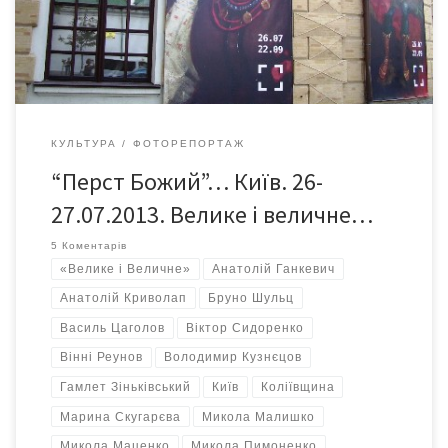
Про виставку, про Київ мистецький і немистецький…
КУЛЬТУРА
ФОТОРЕПОРТАЖ
“Перст Божий”… Київ. 26-
27.07.2013. Велике і величне…
5 Коментарів
«Велике і Величне»
Анатолій Ганкевич
Анатолій Криволап
Бруно Шульц
Василь Цаголов
Віктор Сидоренко
Вінні Реунов
Володимир Кузнєцов
Гамлет Зіньківський
Київ
Коліївщина
Марина Скугарєва
Микола Малишко
Микола Маценко
Микола Пимоненко