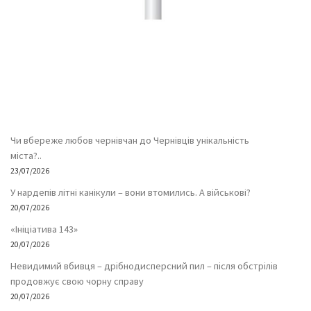
Чи вбереже любов чернівчан до Чернівців унікальність
міста?..
23/07/2026
У нардепів літні канікули – вони втомились. А військові?
20/07/2026
«Ініціатива 143»
20/07/2026
Невидимий вбивця – дрібнодисперсний пил – після обстрілів
продовжує свою чорну справу
20/07/2026