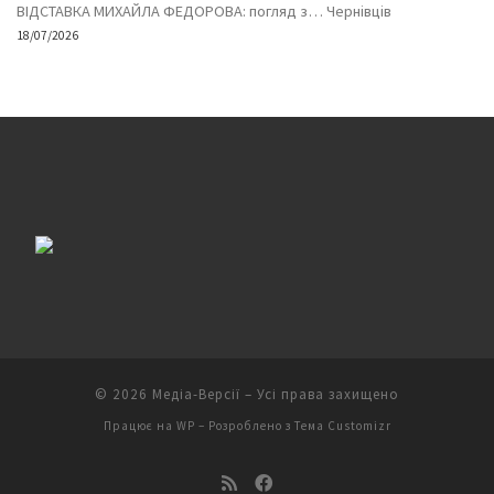
ВІДСТАВКА МИХАЙЛА ФЕДОРОВА: погляд з… Чернівців
18/07/2026
© 2026
Медіа-Версії
– Усі права захищено
Працює на
WP
– Розроблено з
Тема Customizr