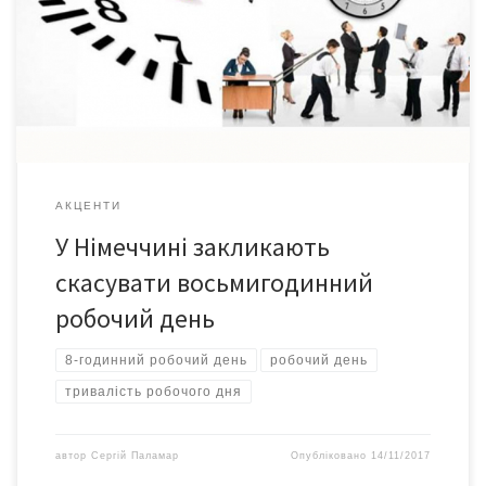
це заявив глава Ради економічних експертів при уряді ФРН
Крістоф Шмідт в інтерв’ю газеті Welt am Sonntag,
інформує Deutsche Welle. “Фірми, які хочуть вижити в новому,
просякнутому цифровими технологіями, світі, повинні бути
маневреними та вміти швидко скликати свої […]
АКЦЕНТИ
У Німеччині закликають
скасувати восьмигодинний
робочий день
8-годинний робочий день
робочий день
тривалість робочого дня
автор
Сергій Паламар
Опубліковано
14/11/2017