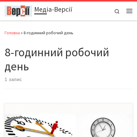
Медіа-Версії
Перейти до вмісту
Search
Ме
Головна
»
8-годинний робочий день
8-годинний робочий
день
1 запис
У Німеччині слід запровадити гнучкіший графік роботи для
підтримки конкурентоспроможності німецьких компаній. Про