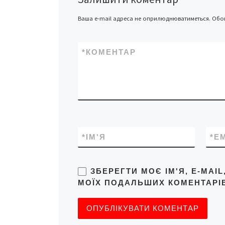
думку політиків, 
привести до […]
Ваша e-mail адреса не оприлюднюватиметься.
Обов
*
КОМЕНТАР
*
ІМ'Я
*
E
ЗБЕРЕГТИ МОЄ ІМ'Я, E-MAI
МОЇХ ПОДАЛЬШИХ КОМЕНТАРІВ