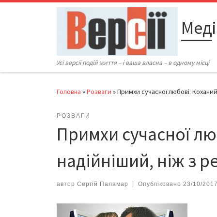
Перейти до вмісту
Меді
Усі версії подій життя – і ваша власна – в одному місці
Головна
»
Розваги
»
Примхи сучасної любові: Коханий
РОЗВАГИ
Примхи сучасної люб
надійніший, ніж з р
автор
Сергій Паламар
|
Опубліковано
23/10/201