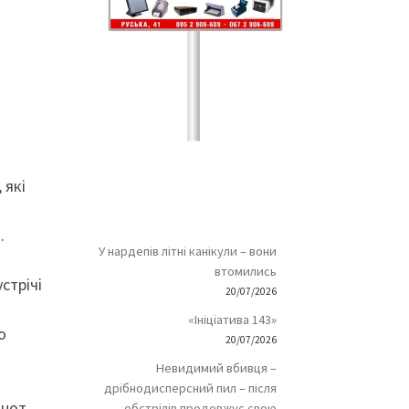
 які
.
У нардепів літні канікули – вони
втомились
стрічі
20/07/2026
«Ініціатива 143»
о
20/07/2026
Невидимий вбивця –
дрібнодисперсний пил – після
нот.
обстрілів продовжує свою