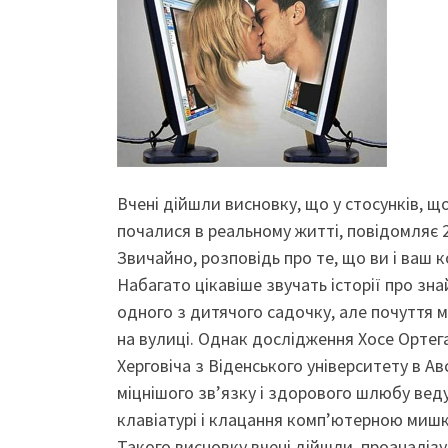
Вчені дійшли висновку, що у стосунків, що 
почалися в реальному житті, повідомляє 2
Звичайно, розповідь про те, що ви і ваш
Набагато цікавіше звучать історії про зн
одного з дитячого садочку, але почуття м
на вулиці. Однак дослідження Хосе Ортега 
Херговіча з Віденського університету в Ав
міцнішого зв’язку і здорового шлюбу вед
клавіатурі і клацання комп’ютерною мишк
Такого висновку вчені дійшли, проаналіз