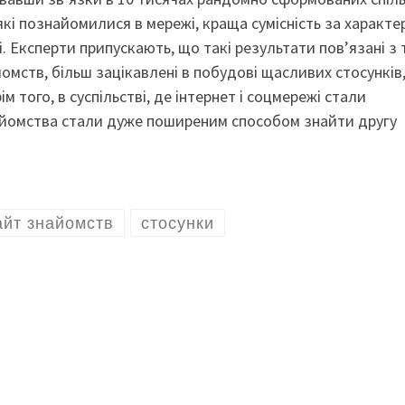
кі познайомилися в мережі, краща сумісність за характе
ті. Експерти припускають, що такі результати пов’язані з 
омств, більш зацікавлені в побудові щасливих стосунків,
м того, в суспільстві, де інтернет і соцмережі стали
айомства стали дуже поширеним способом знайти другу
айт знайомств
стосунки