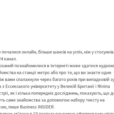
почалися онлайн, більше шансів на успіх, ніж у стосунків,
4 канал.
 коханий познайомилися в Інтернеті може здатися нудною
айомства на станції метро або про те, що ви знаєте одне
іж вами спалахнули через багато років при випадковій зу
з Ессекського університету у Великій Британії і Філіпа
стрії, як і кілька попередніх досліджень, показують, що д
уть саме знайомства за допомогою набору тексту на
ою, пише Business INSIDER.
увавши зв’язки в 10 тисячах рандомно сформованих спіль