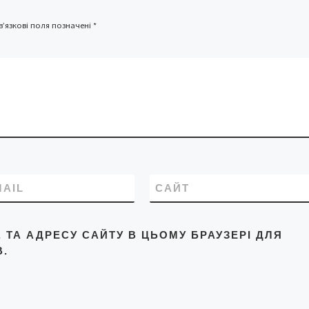
напій може
’язкові поля позначені
*
MAIL
САЙТ
L, ТА АДРЕСУ САЙТУ В ЦЬОМУ БРАУЗЕРІ ДЛЯ
.