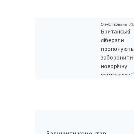
Опубліковано
03
Британські
ліберали
пропонують
заборонити
новорічну
вантажівку 
коли”
Представники бр
Ліберально-демо
партії виступили 
пропозицією заб
святкову вантажі
коли”. А все тому,
Залишити коментар