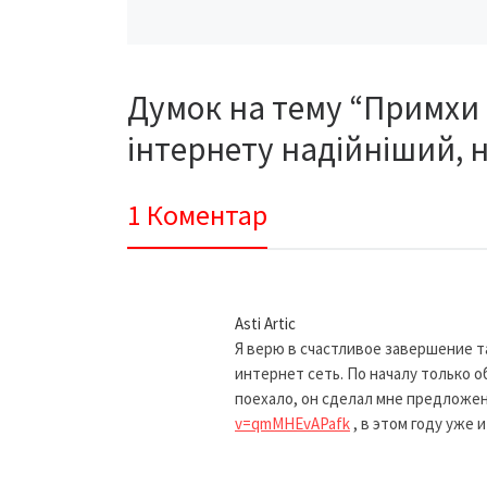
Думок на тему “Примхи 
інтернету надійніший, н
1 Коментар
Asti Artic
Я верю в счастливое завершение т
интернет сеть. По началу только о
поехало, он сделал мне предложен
v=qmMHEvAPafk
, в этом году уже 