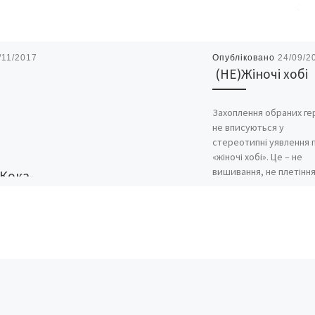
/11/2017
Опубліковано
24/09/2
(НЕ)Жіночі хобі
Захоплення обраних ге
не вписуються у
стереотипні уявлення 
«жіночі хобі». Це – не
вишивання, не плетіння
“Кока-
рецепти, не косметика 
итанської
кратичної
з
оронити
вку “Кока-
 що, на