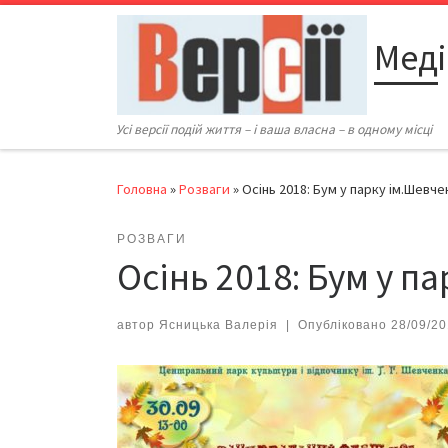
Перейти до вмісту
Меді
Усі версії подій життя – і ваша власна – в одному місці
Головна
»
Розваги
»
Осінь 2018: Бум у парку ім.Шевче
РОЗВАГИ
Осінь 2018: Бум у п
автор
Ясницька Валерія
|
Опубліковано
28/09/2