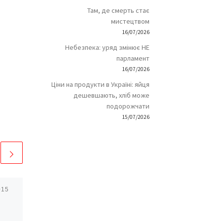
Там, де смерть стає
мистецтвом
16/07/2026
Небезпека: уряд змінює НЕ
парламент
16/07/2026
Ціни на продукти в Україні: яйця
дешевшають, хліб може
подорожчати
15/07/2026
015
Опубліковано
17/09/2017
12
найоригінальніших