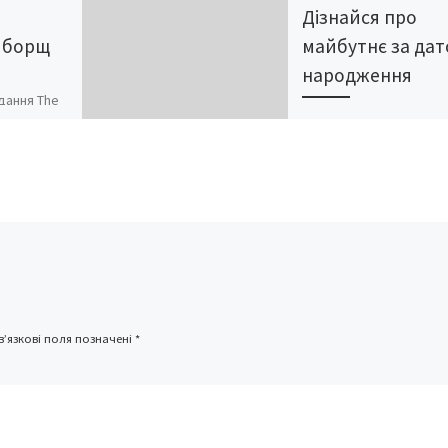
Дізнайся про
 борщ
майбутнє за да
народження
дання The
розповіло
Відомий нумеролог, як
тивості
консультує вітчизняни
рщу,пише
зірок і політиків, розпо
у до цього
читачам «Версій», як
ведуча
самостійно зробити
”
індивідуальний прогно
дзе […]
2015 рік: Щоби дізнати
що […]
’язкові поля позначені
*