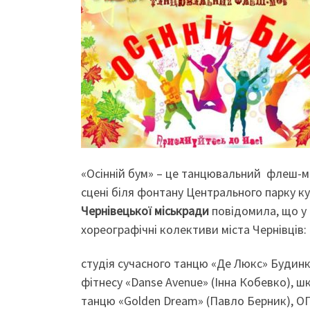
«Осінній бум» – це танцювальний флеш-мо
сцені біля фонтану Центрального парку кул
Чернівецької місь
к
ради
повідомила, що у 
хореографічні колективи міста Чернівців:
студія сучасного танцю «Де Люкс» Будинку
фітнесу «Danse Avenue» (Інна Кобевко), шк
танцю «Golden Dream» (Павло Берник), ОГО