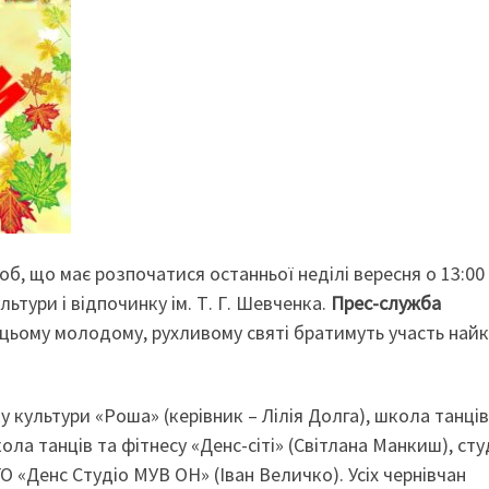
б, що має розпочатися останньої неділі вересня о 13:00
ьтури і відпочинку ім. Т. Г. Шевченка.
П
рес-служба
цьому молодому, рухливому святі братимуть участь най
 культури «Роша» (керівник – Лілія Долга), школа танців
ола танців та фітнесу «Денс-сіті» (Світлана Манкиш), сту
 «Денс Студіо МУВ ОН» (Іван Величко). Усіх чернівчан