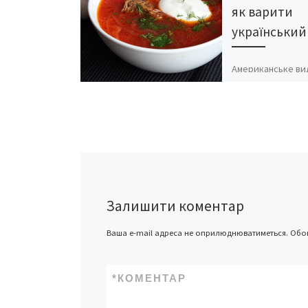
як варити
український
Американське ви
Washington Post 
про корисні влас
українського бо
Укрінформ. Уваг
привернула теле
“Голосу Америки
Мирослава Гонга
Залишити коментар
Ваша e-mail адреса не оприлюднюватиметься.
Обов
*
КОМЕНТАР