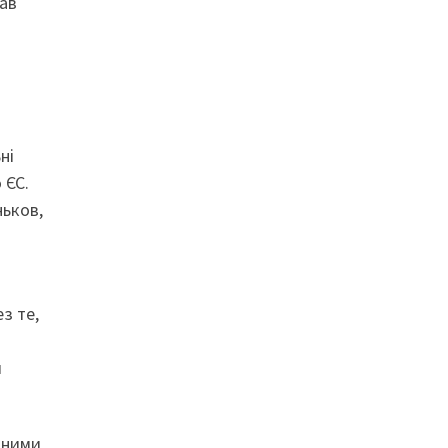
жав
ні
 ЄС.
ньков,
з те,
я
даними