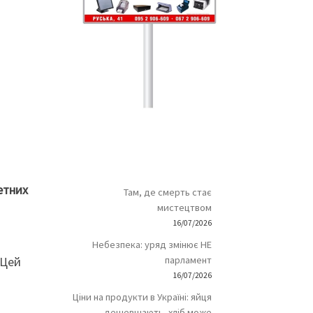
етних
Там, де смерть стає
мистецтвом
16/07/2026
Небезпека: уряд змінює НЕ
 Цей
парламент
16/07/2026
Ціни на продукти в Україні: яйця
дешевшають, хліб може