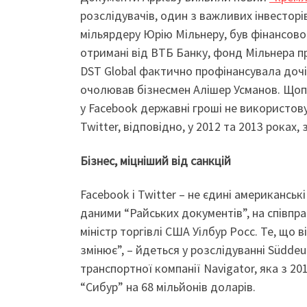
розслідувачів, один з важливих інвесторі
мільярдеру Юрію Мільнеру, був фінансово 
отримані від ВТБ Банку, фонд Мільнера при
DST Global фактично профінансувала дочі
очолював бізнесмен Алішер Усманов. Щоп
у Facebook державні гроші не використову
Twitter, відповідно, у 2012 та 2013 роках,
Бізнес, міцніший від санкцій
Facebook і Twitter – не єдині американські
даними “Райських документів”, на співпр
міністр торгівлі США Уілбур Росс. Те, що 
змінює”, – йдеться у розслідуванні Südde
транспортної компанії Navigator, яка з 2
“Сибур” на 68 мільйонів доларів.