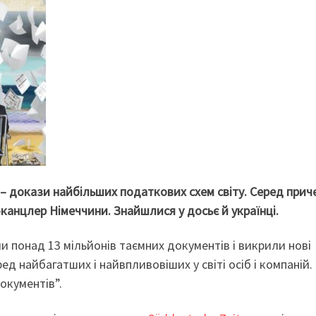
 – докази найбільших податкових схем світу. Серед прич
-канцлер Німеччини. Знайшлися у досьє й українці.
ли понад 13 мільйонів таємних документів і викрили нові
ед найбагатших і найвпливовіших у світі осіб і компаній.
окументів”.