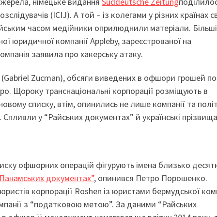
джерела, німецьке видання
Süddeutsche Zeitung
поділилос
лідувачів (ICIJ). А той – із колегами у різних країнах св
ейським часом медійники оприлюднили матеріали. Більші
ої юридичної компанії Appleby, зареєстрованої на
омпанія заявила про хакерську атаку.
 (Gabriel Zucman), обсяги виведених в офшори грошей по
вро. Щороку транснаціональні корпорації розміщують в
новому списку, втім, опинились не лише компанії та полі
. Спливли у “Райських документах” й українські прізвища
списку офшорних операцій фігурують імена близько десят
Панамських документах”
, опинився Петро Порошенко.
ристів корпорації Roshen із юристами бермудської ком
омпанії з “податковою метою”. За даними “Райських