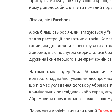
Пригодський купував яхту в іншій країні,
йому довелось би сплатити немалий подат
Літаки, ліс і Facebook
А ось більшість росіян, які згадуються у
задля реєстрації приватних літаків. Комп
схеми, які дозволяли зареєструвати літак
Зокрема, цією послугою скористались бра
дружина і син першого віце-прем’єр-мініс
Натомість мільярдер Роман Абрамович ч
контроль над найпотужнішим лісопромисл
що під час укладання договору Абрамови
кримінальних розслідувань або справ, уг
Абрамовича нову компанію – вже в іншому 
Документи Appleby виявили новий
“кремл