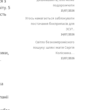
я з
подорожчати
іту. 5
15/07/2026
сть
Хтось намагається заблокувати
постачання боєприпасів для
ЗСУ?..
14/07/2026
Світло безкомпромісного
пошуку: шлях і магія Сергія
тики,
Колісника…
13/07/2026
.
ка
панії