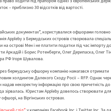
 за право ходити під прапором однієї з європейських дер
ок – приблизно 30 відсотків від вартості.
 “Райських документах”, користувалися офшорами головно
анія Appleby з Бермудських островів створювала спеціаль
и на острові Мен і не платити податки під час імпорту до
ти Аркадій і Борис Ротенберги, Олег Дерипаска, Олег Ті
тра РФ Ігоря Шувалова.
ерез бермудську офшорну компанію намагався отримати
овим холдингом Далекого Сходу Росії – RFP. Однак чере
ч надав некоректну інформацію про свою причетність до
ода зірвалась. Юристам Appleby довелось створювати дл
офшорі, на Віргінських островах.
івський слід”
у компаніях Facebook Inc. і Twitter Inc. За 