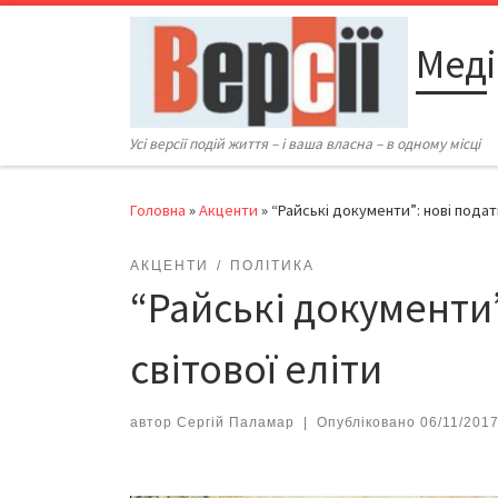
Перейти до вмісту
Меді
Усі версії подій життя – і ваша власна – в одному місці
Головна
»
Акценти
»
“Райські документи”: нові подат
АКЦЕНТИ
ПОЛІТИКА
“Райські документи”
світової еліти
автор
Сергій Паламар
|
Опубліковано
06/11/201