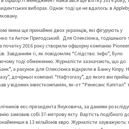
 в офшор її менеджмент намагався ще влітку 2014 року, 
идентських виборах. Однак тоді це не вдалось: в Appleb
иковану.
мі імена ще принаймні двох українців, які фігурують у
єнко та Антон Пригодський. Для Олексієнка, тодішнього 
а початку 2016 року створили офшорну компанію Pionee
ів. Завданням її, як повідомляє “Слідство. Інфо”, було
діючому тоді обмеженню. Журналісти зазначають, що до
нк”, а рахунок для Олексієнка відкрили в Банку Кіпру. Н
азу”, дочірньої компанії “Нафтогазу”, до якого він прий
вав у відомих інвесткомпаніях, як-от “Ренесанс Капітал” 
лічників екс-президента Януковича, за даними розсліду
нію замовив собі 37-метрову яхту. Вартість подібного д
онайменше в 13 мільйонів євро. Журналісти зауважують: