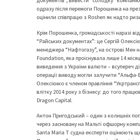
документів”, вивести “солодку” компанію
одразу після перемоги Порошенка на през
оцінили співпрацю з Roshen як надто риз
Крім Порошенка, громадськості наразі відо
“Райських документах”: це Сергій Олексі
менеджера “Нафтогазу”, на острові Мен н
Foundation, яка проіснувала лише 14 місяц
виведення з України валюти – всупереч 
операції виводу могли залучити “Альфа-Ба
Олексієнко є членом правління “Укртрансг
влітку 2014 року з бізнесу: до того працю
Dragon Capital.
Антон Пригодський – один з колишніх поп
через засновану на Мальті офшорну компа
Santa Maria T судна експерти оцінюють щ