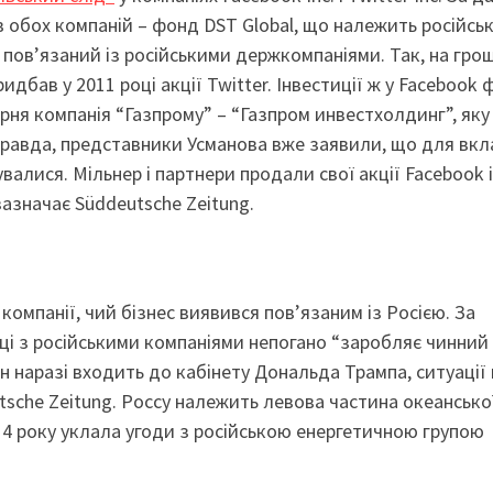
в обох компаній – фонд DST Global, що належить російсь
пов’язаний із російськими держкомпаніями. Так, на грош
дбав у 2011 році акції Twitter. Інвестиції ж у Facebook
рня компанія “Газпрому” – “Газпром инвестхолдинг”, яку
равда, представники Усманова вже заявили, що для вкл
валися. Мільнер і партнери продали свої акції Facebook і
 зазначає Süddeutsche Zeitung.
 компанії, чий бізнес виявився пов’язаним із Росією. За
аці з російськими компаніями непогано “заробляє чинний
він наразі входить до кабінету Дональда Трампа, ситуації
utsche Zeitung. Россу належить левова частина океансько
014 року уклала угоди з російською енергетичною групою