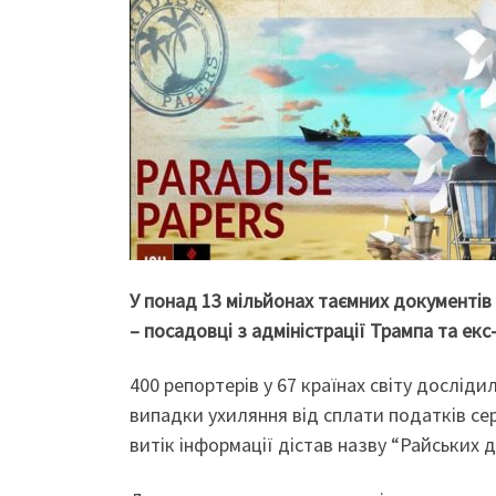
У понад 13 мільйонах таємних документів
– посадовці з адміністрації Трампа та екс
400 репортерів у 67 країнах світу досліди
випадки ухиляння від сплати податків сер
витік інформації дістав назву “Райських д