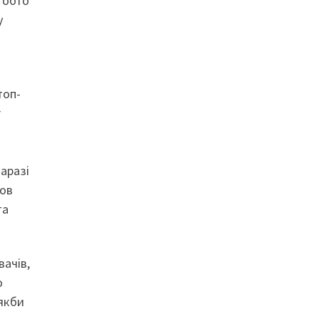
тобто
y
топ-
r
аразі
шов
та
вачів,
о
 якби