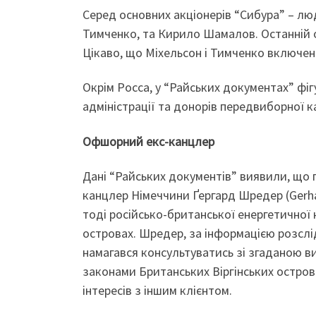
Серед основних акціонерів “Сибура” – люд
Тимченко, та Кирило Шамалов. Останній
Цікаво, що Міхельсон і Тимченко включен
Окрім Росса, у “Райських документах” фіг
адміністрації та донорів передвиборної к
Офшорний екс-канцлер
Дані “Райських документів” виявили, що п
канцлер Німеччини Ґергард Шредер (Gerhar
тоді російсько-британської енергетичної 
островах. Шредер, за інформацією розслі
намагався консультуватись зі згаданою в
законами Британських Віргінських остров
інтересів з іншим клієнтом.