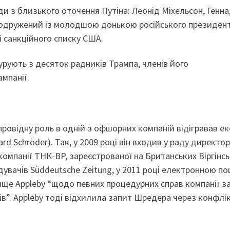
и з близького оточення Путіна: Леонід Міхельсон, Генна
 одружений із молодшою донькою російського президент
і санкційного списку США.
урують з десяток радників Трампа, членів його
ампанії.
ровідну роль в одній з офшорних компаній відігравав ек
d Schröder). Так, у 2009 році він входив у раду директор
компанії ТНК-BP, зареєстрованої на Британських Віргінс
дувачів Süddeutsche Zeitung, у 2011 році електронною п
ище Appleby “щодо певних процедурних справ компанії з
ів”. Appleby тоді відхилила запит Шредера через конфлі