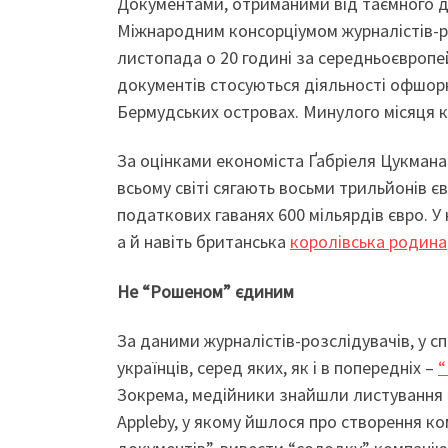
Документами, отриманими від таємного 
Міжнародним консорціумом журналістів-розс
листопада о 20 годині за середньоєвроп
документів стосуються діяльності офшорн
Бермудських островах. Минулого місяця к
За оцінками економіста Ґабріеля Цукмана
всьому світі сягають восьми трильйонів є
податкових гаванях 600 мільярдів євро. У 
а й навіть британська
королівська родина
Не “Рошеном” єдиним
За даними журналістів-розслідувачів, у 
українців, серед яких, як і в попередніх –
“
Зокрема, медійники знайшли листування ю
Appleby, у якому йшлося про створення к