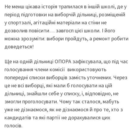
Не менш цікава історія трапилася в іншій школі, де у
період підготовки на виборчій дільниці, розміщеній
у спортзалі, агітаційні матеріали на стіни не
дозволив повісити… завгосп цієї школи. І його
можна зрозуміти: вибори пройдуть, а ремонт робити
доведеться!
Ще на одній дільниці ОПОРА зафіксувала, що під час
голосування члени комісії використовують
попередні списки виборців замість уточнених. Через
це не всі виборці, які мали б голосувати на цій
дільниці, знайшли себе у списку, і, відповідно, не
змогли проголосувати. Чому так сталося, мабуть
уже не дізнаємося, як не дізнаємося й про те, хто з
кандидатів та які партії не дорахувалися цих
голосів.