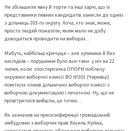
Не збільшили явку й торти та інші харчі, що їх
представники певних кандидатів занесли до однієї
з дільниць 203-го округу. Хоча, хто знає, може,
просто людей пожаліли, яким мало не добу
доводиться проводити на виборах…
Мабуть, найбільш кричуще – але зупинене й без
наслідків – порушення було все-таки у ніч на 22
липня, коли спостерігачка ОПОРИ поблизу
окружної виборчої комісії ВО №201 (Чернівці)
помітила членів дільничної виборчої комісії з
виборчою документацією і печаткою. Ну, що не
провітритися вийшли, це точно…
Як зазначив на пресконференції громадський
омбудсмен з виборчих прав Василь Купіна,
недостатня зручність обладання виборчих дільниць