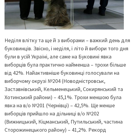
Неділя влітку та ще й з виборами – важкий день для
буковинців. Звісно, і неділя, і літо й вибори того дня
були в усій Україні, але саме на Буковині явка
виборців була практично найменша – трохи більше
від 42%. Найактивніше буковинці голосували на
виборчому окрузі №204 (Новодністровськ,
Заставнівський, Кельменецький, Сокирянський та
Хотинський райони) – 45,1%. Трохи меншою була
явка на в/о №201 (Чернівці) – 42,5%. Ще менше
виборців прийшло на дільниці в/о №202
(Вижницький, Кіцманський, Путильський, частина
Сторожинецького району) – 41,2%. Рекорд