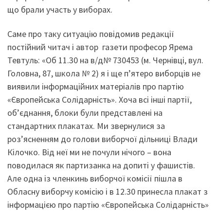
що брали участь у виборах.
Саме про таку ситуацію повідомив редакції
постійний читач і автор газети професор Ярема
Тевтуль: «Об 11.30 на в/д№ 730453 (м. Чернівці, вул.
Головна, 87, школа № 2) я і ще п’ятеро виборців не
виявили інформаційних матеріалів про партію
«Європейська Солідарність». Хоча всі інші партії,
об’єднання, блоки були представлені на
стандартних плакатах. Ми звернулися за
роз’ясненням до голови виборчої дільниці Влади
Кілочко. Від неї ми не почули нічого – вона
поводилася як партизанка на допиті у фашистів.
Але одна із членкинь виборчої комісії пішла в
Обласну виборчу комісію і в 12.30 принесла плакат з
інформацією про партію «Європейська Солідарність»