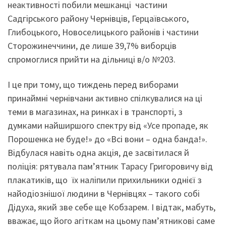
неактивності побили мешканці частини
Садгірського району Чернівців, Герцаївського,
Глибоцького, Новоселицького районів і частини
Сторожинеччини, де лише 39,7% виборців
спромоглися прийти на дільниці в/о №203.
І це при тому, що тиждень перед виборами
принаймні чернівчани активно спілкувалися на ці
теми в магазинах, на ринках і в транспорті, з
думками найширшого спектру від «Усе пропаде, як
Порошенка не буде!» до «Всі вони – одна банда!».
Відбулася навіть одна акція, де засвітилася й
поліція: рятувала пам’ятник Тарасу Григоровичу від
плакатиків, що їх наліпили прихильники однієї з
найодіознішої людини в Чернівцях – такого собі
Дідуха, який зве себе ще Кобзарем. І відтак, мабуть,
вважає, що його агіткам на цьому пам’ятникові саме