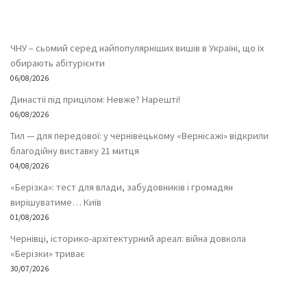
ЧНУ – сьомий серед найпопулярніших вишів в Україні, що їх
обирають абітурієнти
06/08/2026
Династії під прицілом: Невже? Нарешті!
06/08/2026
Тил — для передової: у чернівецькому «Вернісажі» відкрили
благодійну виставку 21 митця
04/08/2026
«Берізка»: тест для влади, забудовників і громадян
вирішуватиме… Київ
01/08/2026
Чернівці, історико-архітектурний ареал: війна довкола
«Берізки» триває
30/07/2026