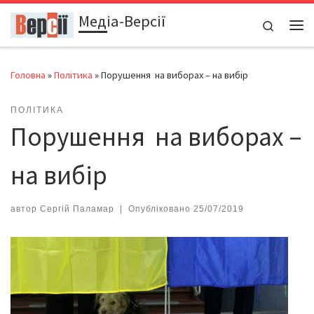
Медіа-Версії
Перейти до вмісту
Search
Ме
Головна
»
Політика
»
Порушення на виборах – на вибір
ПОЛІТИКА
Порушення на виборах –
на вибір
автор
Сергій Паламар
|
Опубліковано
25/07/2019