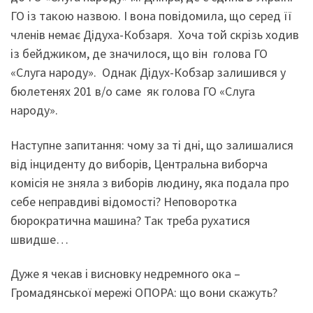
ГО із такою назвою. І вона повідомила, що серед її
членів немає Дідуха-Кобзаря. Хоча той скрізь ходив
із бейджиком, де значилося, що він голова ГО
«Слуга народу». Однак Дідух-Кобзар залишився у
бюлетенях 201 в/о саме як голова ГО «Слуга
народу».
Наступне запитання: чому за ті дні, що залишалися
від інциденту до виборів, Центральна виборча
комісія не зняла з виборів людину, яка подала про
себе неправдиві відомості? Неповоротка
бюрократична машина? Так треба рухатися
швидше…
Дуже я чекав і висновку недремного ока –
Громадянської мережі ОПОРА: що вони скажуть?