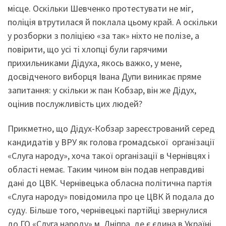
місце. Оскільки Шевченко протестувати не міг,
поліція втрутилася й поклала цьому край. А оскільки
у розборки з поліцією «за так» ніхто не полізе, а
повірити, що усі ті хлопці були гарячими
прихильниками Дідуха, якось важко, у мене,
досвідченого виборця Івана Дупи виникає пряме
запитання: у скільки ж пан Кобзар, він же Дідух,
оцінив послужливість цих людей?
Прикметно, що Дідух-Кобзар зареєстрований серед
кандидатів у ВРУ як голова громадської організації
«Слуга народу», хоча такої організації в Чернівцях і
області немає. Таким чином він подав неправдиві
дані до ЦВК. Чернівецька обласна політична партія
«Слуга народу» повідомила про це ЦВК й подала до
суду. Більше того, чернівецькі партійці звернулися
до ГО «Слуга народу» м. Дніпра, де є єдина в Україні