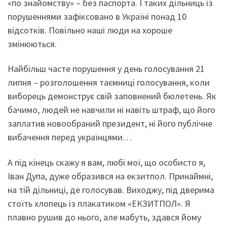
«по знайомству» – без паспорта. І таких дільниць із
порушеннями зафіксовано в Україні понад 10
відсотків. Повільно наші люди на хороше
змінюються.
Найбільш часте порушення у день голосування 21
липня – розголошення таємниці голосування, коли
виборець демонструє свій заповнений бюлетень. Як
бачимо, людей не навчили ні навіть штраф, що його
заплатив новообраний президент, ні його публічне
вибачення перед українцями…
А під кінець скажу я вам, любі мої, що особисто я,
Іван Дупа, дуже образився на екзитпол. Принаймні,
на тій дільниці, де голосував. Виходжу, під дверима
стоїть хлопець із плакатиком «ЕКЗИТПОЛ». Я
плавно рушив до нього, але мабуть, здався йому