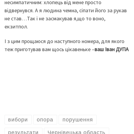
несимпатичним: хлопець від мене просто
відвернувся. А я людина чемна, сіпати його за рукав
не став…Так і не засмакував я,що то воно,
екзитпол.
І з цим прощаюся до наступного номера, для якого
теж приготував вам щось цікавеньке –
ваш Іван ДУПА
вибори
опора
порушення
результати
Чернівецька область