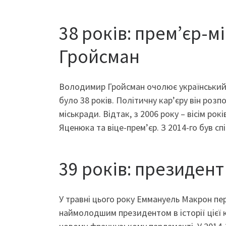
38 років: прем’єр-м
Гройсман
Володимир Гройсман очолює український у
було 38 років. Політичну кар’єру він розп
міськради. Відтак, з 2006 року – вісім рок
Яценюка та віце-прем’єр. З 2014-го був с
39 років: президен
У травні цього року Еммануель Макрон пере
наймолодшим президентом в історії цієї 