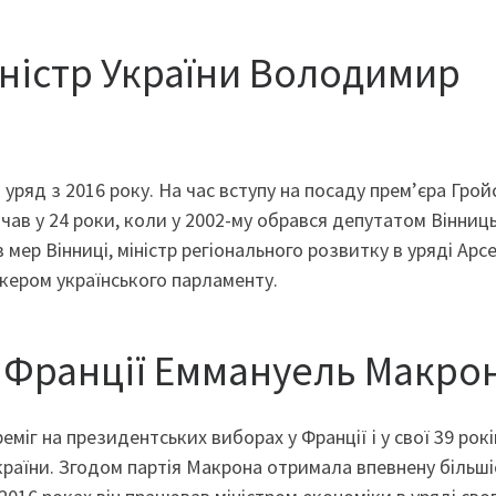
іністр України Володимир
ряд з 2016 року. На час вступу на посаду прем’єра Грой
очав у 24 роки, коли у 2002-му обрався депутатом Вінниц
ів мер Вінниці, міністр регіонального розвитку в уряді Арсе
пікером українського парламенту.
т Франції Еммануель Макро
міг на президентських виборах у Франції і у свої 39 рокі
країни. Згодом партія Макрона отримала впевнену більші