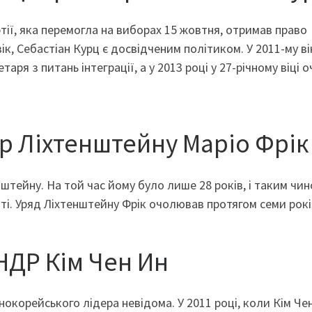
ртії, яка перемогла на виборах 15 жовтня, отримав право
к, Себастіан Курц є досвідченим політиком. У 2011-му ві
аря з питань інтеграції, а у 2013 році у 27-річному віці 
єр Ліхтенштейну Маріо Фрік
штейну. На той час йому було лише 28 років, і таким чин
ті. Уряд Ліхтенштейну Фрік очолював протягом семи рокі
КНДР Кім Чен Ин
окорейського лідера невідома. У 2011 році, коли Кім Че