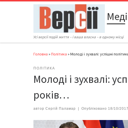
Перейти до вмісту
Меді
Усі версії подій життя – і ваша власна – в одному місці
Головна
»
Політика
»
Молоді і зухвалі: успішні політи
ПОЛІТИКА
Молоді і зухвалі: ус
років…
автор
Сергій Паламар
|
Опубліковано
18/10/201