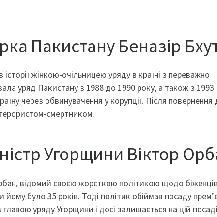
єрка Пакистану Беназір Бху
в історії жінкою-очільницею уряду в країні з переважно
ла уряд Пакистану з 1988 до 1990 року, а також з 1993
раїну через обвинувачення у корупції. Після повернення 
 терористом-смертником.
іністр Угорщини Віктор Ор
Орбан, відомий своєю жорсткою політикою щодо біженців
ли йому було 35 років. Тоді політик обіймав посаду прем’
в главою уряду Угорщини і досі залишається на цій посаді