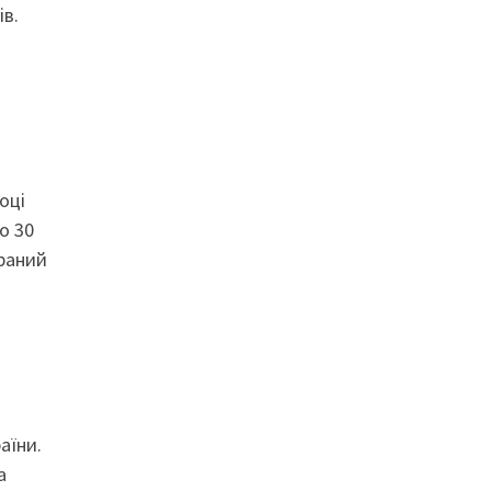
ів.
оці
о 30
браний
аїни.
а