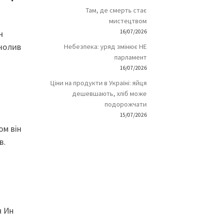
Там, де смерть стає
мистецтвом
н
16/07/2026
очолив
Небезпека: уряд змінює НЕ
парламент
16/07/2026
Ціни на продукти в Україні: яйця
дешевшають, хліб може
подорожчати
15/07/2026
ом він
в.
н Ин