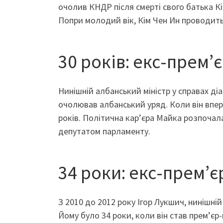
очолив КНДР після смерті свого батька Кім
Попри молодий вік, Кім Чен Ин проводить
30 років: екс-прем’
Нинішній албанський міністр у справах ді
очолював албанський уряд. Коли він вперш
років. Політична кар’єра Майка розпочала
депутатом парламенту.
34 роки: екс-прем’є
З 2010 до 2012 року Ігор Лукшич, нинішні
Йому було 34 роки, коли він став прем’єр-