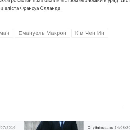
016 роках він працював міністром економіки в уряді сво
оціаліста Франсуа Олланда.
сман
Емануель Макрон
Кім Чен Ин
/07/2016
Опубліковано
14/08/2