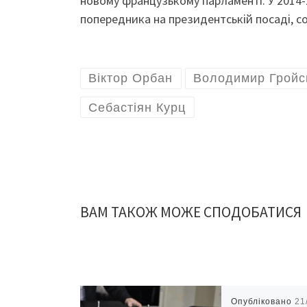
новому французькому парламенті. У 2014-2
попередника на президентській посаді, с
Віктор Орбан
Володимир Грой
Себастіян Курц
ВАМ ТАКОЖ МОЖЕ СПОДОБАТИСЯ
Опубліковано
21