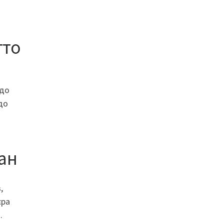
тто
 до
до
бан
,
єра
.