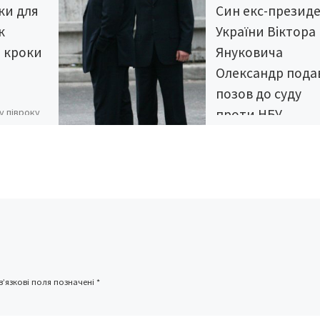
ки для
Син екс-презид
к
України Віктора
а кроки
Януковича
Олександр пода
позов до суду
у півроку
проти НБУ
ти сусідню
Син екс-президента Ук
Віктора Януковича
івняно з
Олександр подав позо
и Польщі в
суду проти Національн
м, […]
банку України, повідом
агенція “Інтерфакс-Укра
На сайті Печерського
районного суду міста [
’язкові поля позначені
*