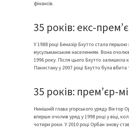
фінансів.
35 років: екс-прем’
У 1988 році Беназір Бхутто стала першою 
мусульманським населенням. Вона очолюва
1996 року. Після цього Бхутто залишила к
Пакистану у 2007 році Бхутто була вбита
35 років: прем’єр-м
Нинішній глава угорського уряду Віктор 
вперше очолив уряд у 1998 році у віці, ко
чотири роки. У 2010 році Орбан знову ста