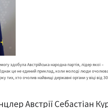
могу здобула Австрійська народна партія, лідер якої –
. Однак це не єдиний приклад, коли молоді люди очолюв
ку тих, хто очолив найвищі державні органи у віці від 30
анцлер Австрії Себастіан Ку