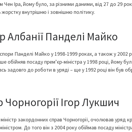
 Чен Іра, йому було, за різними даними, від 27 до 29 рок
 жорстку внутрішню і зовнішню політику.
єр Албанії Панделі Майко
аспори Панделі Майко у 1998-1999 роках, а також у 2002 р
е обійняв посаду прем’єр-міністра у 1998 році, йому бул
сь задовго до роботи в уряді – ще у 1992 році він був о
р Чорногорії Ігор Лукшич
й міністр закордонних справ Чорногорії, очолював уряд кр
міністром. До того він з 2004 року обіймав посаду міністр