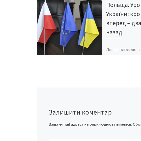
Польща. Уро
України: кро
вперед – дв
назад
Двічі з перервою 
довелося відвіда
Польщу. І двічі –
захоплюватися
величезними (пор
Україною) успіхам
реалізації рефор
Залишити коментар
Ваша e-mail адреса не оприлюднюватиметься.
Обов