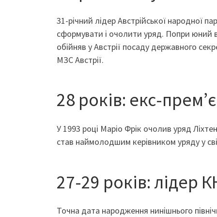
31-річний лідер Австрійської народної па
сформувати і очолити уряд. Попри юний ві
обійняв у Австрії посаду державного секрет
МЗС Австрії.
28 років: екс-прем’
У 1993 році Маріо Фрік очолив уряд Ліхтен
став наймолодшим керівником уряду у сві
27-29 років: лідер 
Точна дата народження нинішнього північн