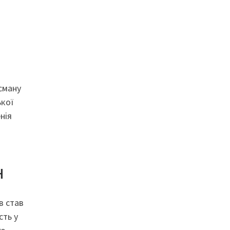
сману
ької
нія
н
в став
сть у